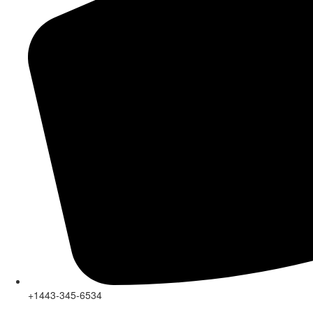
+1443-345-6534