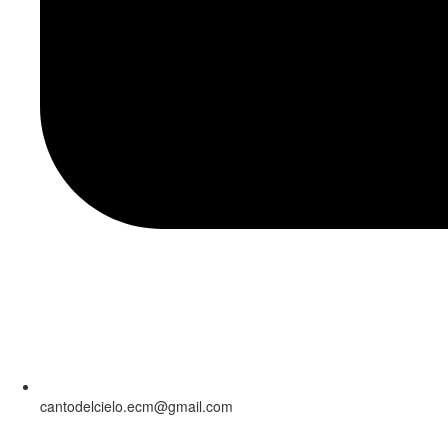
cantodelcielo.ecm@gmail.com