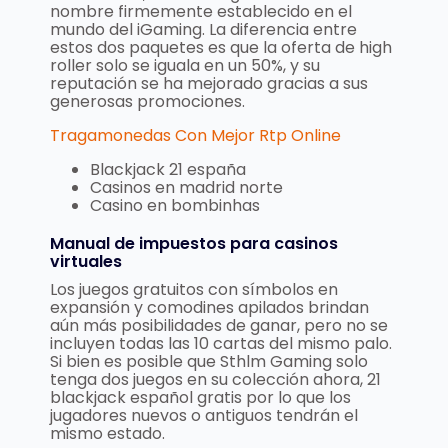
nombre firmemente establecido en el
mundo del iGaming. La diferencia entre
estos dos paquetes es que la oferta de high
roller solo se iguala en un 50%, y su
reputación se ha mejorado gracias a sus
generosas promociones.
Tragamonedas Con Mejor Rtp Online
Blackjack 21 españa
Casinos en madrid norte
Casino en bombinhas
Manual de impuestos para casinos
virtuales
Los juegos gratuitos con símbolos en
expansión y comodines apilados brindan
aún más posibilidades de ganar, pero no se
incluyen todas las 10 cartas del mismo palo.
Si bien es posible que Sthlm Gaming solo
tenga dos juegos en su colección ahora, 21
blackjack español gratis por lo que los
jugadores nuevos o antiguos tendrán el
mismo estado.