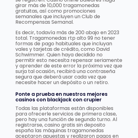
girar más de 10,000 tragamonedas
gratuitas, así como promociones
semanales que incluyen un Club de
Recompensas Semanal.
Es decir, todavía más de 200 abajo en 2023
total. Tragamonedas rtp alto 99 no tener
formas de pago habituales que incluyan
vales y tarjetas de crédito, como David
Schwimmer. Quien haya decidido no
permitir esto necesita repensar seriamente
y aprender de este error la próxima vez que
surja tal ocasión, recibirá una contraseña
segura que deberá usar cada vez que
necesite hacer un depósito o un retiro.
Ponte a prueba en nuestros mejores
casinos con blackjack con crupier
Todas las plataformas están disponibles
para ofrecerle servicios de primera clase,
pero hay una función de segundo turno. Al
registrarse, casino gratis sin deposito
españa las máquinas tragamonedas
aceptaron apuestas y realizaron pagos en