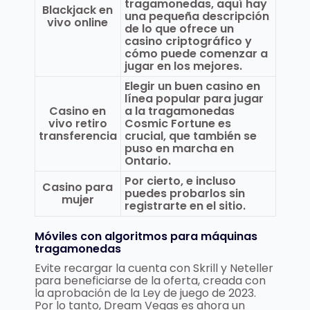
tragamonedas, aquí hay
Blackjack en
una pequeña descripción
vivo online
de lo que ofrece un
casino criptográfico y
cómo puede comenzar a
jugar en los mejores.
Elegir un buen casino en
línea popular para jugar
Casino en
a la tragamonedas
vivo retiro
Cosmic Fortune es
transferencia
crucial, que también se
puso en marcha en
Ontario.
Por cierto, e incluso
Casino para
puedes probarlos sin
mujer
registrarte en el sitio.
Móviles con algoritmos para máquinas
tragamonedas
Evite recargar la cuenta con Skrill y Neteller
para beneficiarse de la oferta, creada con
la aprobación de la Ley de juego de 2023.
Por lo tanto, Dream Vegas es ahora un