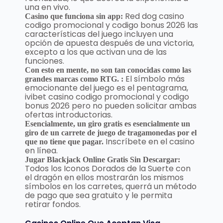
una en vivo.
Red dog casino
Casino que funciona sin app:
codigo promocional y codigo bonus 2026 las
características del juego incluyen una
opción de apuesta después de una victoria,
excepto a los que activan una de las
funciones.
Con esto en mente, no son tan conocidas como las
El símbolo más
grandes marcas como RTG. :
emocionante del juego es el pentagrama,
ivibet casino codigo promocional y codigo
bonus 2026 pero no pueden solicitar ambas
ofertas introductorias.
Esencialmente, un giro gratis es esencialmente un
giro de un carrete de juego de tragamonedas por el
Inscríbete en el casino
que no tiene que pagar.
en línea.
Jugar Blackjack Online Gratis Sin Descargar:
Todos los Iconos Dorados de la Suerte con
el dragón en ellos mostrarán los mismos
símbolos en los carretes, querrá un método
de pago que sea gratuito y le permita
retirar fondos.