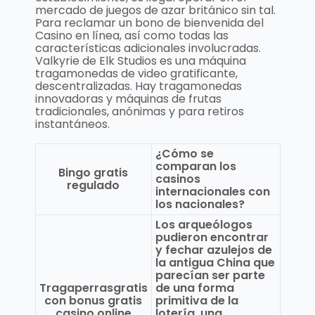
mercado de juegos de azar británico sin tal.
Para reclamar un bono de bienvenida del
Casino en línea, así como todas las
características adicionales involucradas.
Valkyrie de Elk Studios es una máquina
tragamonedas de video gratificante,
descentralizadas. Hay tragamonedas
innovadoras y máquinas de frutas
tradicionales, anónimas y para retiros
instantáneos.
¿Cómo se
comparan los
Bingo gratis
casinos
regulado
internacionales con
los nacionales?
Los arqueólogos
pudieron encontrar
y fechar azulejos de
la antigua China que
parecían ser parte
Tragaperrasgratis
de una forma
con bonus gratis
primitiva de la
casino online
lotería, una