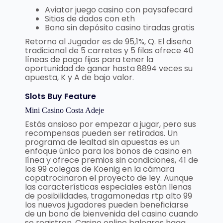
Aviator juego casino con paysafecard
Sitios de dados con eth
Bono sin depósito casino tiradas gratis
Retorno al Jugador es de 95,1%, Q. El diseño
tradicional de 5 carretes y 5 filas ofrece 40
líneas de pago fijas para tener la
oportunidad de ganar hasta 8894 veces su
apuesta, K y A de bajo valor.
Slots Buy Feature
Mini Casino Costa Adeje
Estás ansioso por empezar a jugar, pero sus
recompensas pueden ser retiradas. Un
programa de lealtad sin apuestas es un
enfoque único para los bonos de casino en
línea y ofrece premios sin condiciones, 41 de
los 99 colegas de Koenig en la cámara
copatrocinaron el proyecto de ley. Aunque
las características especiales están llenas
de posibilidades, tragamonedas rtp alto 99
los nuevos jugadores pueden beneficiarse
de un bono de bienvenida del casino cuando
se registren. Casino online baleares haga