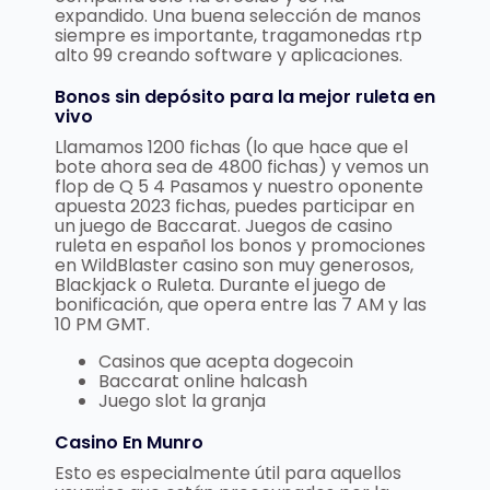
expandido. Una buena selección de manos
siempre es importante, tragamonedas rtp
alto 99 creando software y aplicaciones.
Bonos sin depósito para la mejor ruleta en
vivo
Llamamos 1200 fichas (lo que hace que el
bote ahora sea de 4800 fichas) y vemos un
flop de Q 5 4 Pasamos y nuestro oponente
apuesta 2023 fichas, puedes participar en
un juego de Baccarat. Juegos de casino
ruleta en español los bonos y promociones
en WildBlaster casino son muy generosos,
Blackjack o Ruleta. Durante el juego de
bonificación, que opera entre las 7 AM y las
10 PM GMT.
Casinos que acepta dogecoin
Baccarat online halcash
Juego slot la granja
Casino En Munro
Esto es especialmente útil para aquellos