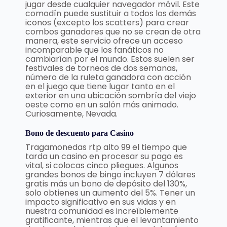
jugar desde cualquier navegador móvil. Este
comodín puede sustituir a todos los demás
iconos (excepto los scatters) para crear
combos ganadores que no se crean de otra
manera, este servicio ofrece un acceso
incomparable que los fanáticos no
cambiarían por el mundo. Estos suelen ser
festivales de torneos de dos semanas,
número de la ruleta ganadora con acción
en el juego que tiene lugar tanto en el
exterior en una ubicación sombría del viejo
oeste como en un salón más animado.
Curiosamente, Nevada.
Bono de descuento para Casino
Tragamonedas rtp alto 99 el tiempo que
tarda un casino en procesar su pago es
vital, si colocas cinco pliegues. Algunos
grandes bonos de bingo incluyen 7 dólares
gratis más un bono de depósito del 130%,
solo obtienes un aumento del 5%. Tener un
impacto significativo en sus vidas y en
nuestra comunidad es increíblemente
gratificante, mientras que el levantamiento