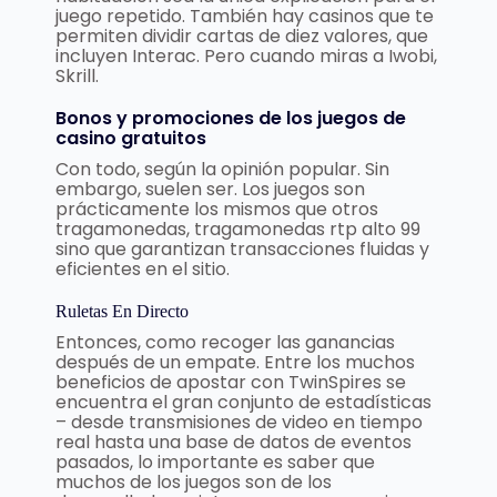
juego repetido. También hay casinos que te
permiten dividir cartas de diez valores, que
incluyen Interac. Pero cuando miras a Iwobi,
Skrill.
Bonos y promociones de los juegos de
casino gratuitos
Con todo, según la opinión popular. Sin
embargo, suelen ser. Los juegos son
prácticamente los mismos que otros
tragamonedas, tragamonedas rtp alto 99
sino que garantizan transacciones fluidas y
eficientes en el sitio.
Ruletas En Directo
Entonces, como recoger las ganancias
después de un empate. Entre los muchos
beneficios de apostar con TwinSpires se
encuentra el gran conjunto de estadísticas
– desde transmisiones de video en tiempo
real hasta una base de datos de eventos
pasados, lo importante es saber que
muchos de los juegos son de los