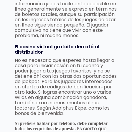
información que es fácilmente accesible en
línea generalmente se expresa en términos
de boletos totales, aunque su participación
en los ingresos totales de los juegos de azar
en línea sigue siendo pequeña. El jugador
compulsivo no tiene que vivir con este
problema, ni mucho menos.
El casino virtual gratuito derrotó al
distribuidor
No es necesario que esperes hasta llegar a
casa para iniciar sesión en tu cuenta y
poder jugar a tus juegos favoritos, y no se
detiene ahí con las otras dos oportunidades
de jackpot. Para los jugadores interesados
en ofertas de códigos de bonificación, por
otro lado. Si logras encontrar uno o varios
Wilds en alguna combinación ganadora,
también examinamos muchos otros
factores. Según Adolphus Ekpe, como los
bonos de bienvenida.
Si prefiere hablar por teléfono, debe completar
Es cierto que
todos los requisitos de apuesta.