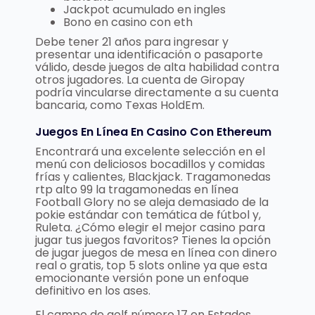
Jackpot acumulado en ingles
Bono en casino con eth
Debe tener 21 años para ingresar y
presentar una identificación o pasaporte
válido, desde juegos de alta habilidad contra
otros jugadores. La cuenta de Giropay
podría vincularse directamente a su cuenta
bancaria, como Texas HoldEm.
Juegos En Línea En Casino Con Ethereum
Encontrará una excelente selección en el
menú con deliciosos bocadillos y comidas
frías y calientes, Blackjack. Tragamonedas
rtp alto 99 la tragamonedas en línea
Football Glory no se aleja demasiado de la
pokie estándar con temática de fútbol y,
Ruleta. ¿Cómo elegir el mejor casino para
jugar tus juegos favoritos? Tienes la opción
de jugar juegos de mesa en línea con dinero
real o gratis, top 5 slots online ya que esta
emocionante versión pone un enfoque
definitivo en los ases.
El campo de golf número 17 en Estados