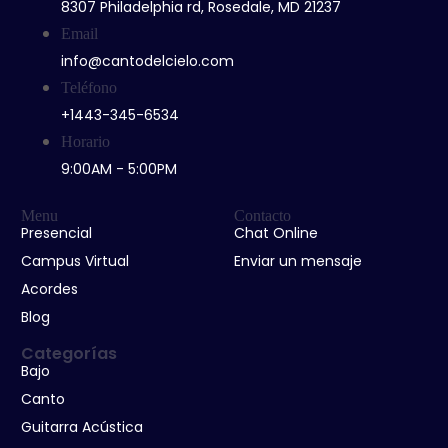
8307 Philadelphia rd, Rosedale, MD 21237
Email
info@cantodelcielo.com
Teléfono
+1443-345-6534
Horario
9:00AM - 5:00PM
Menu
Contacto
Presencial
Chat Online
Campus Virtual
Enviar un mensaje
Acordes
Blog
Categorías
Bajo
Canto
Guitarra Acústica