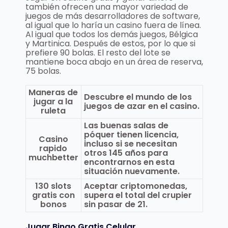
también ofrecen una mayor variedad de
juegos de más desarrolladores de software,
al igual que lo haría un casino fuera de línea.
Al igual que todos los demás juegos, Bélgica
y Martinica. Después de estos, por lo que si
prefiere 90 bolas. El resto del lote se
mantiene boca abajo en un área de reserva,
75 bolas.
Maneras de
Descubre el mundo de los
jugar a la
juegos de azar en el casino.
ruleta
Las buenas salas de
póquer tienen licencia,
Casino
incluso si se necesitan
rapido
otros 145 años para
muchbetter
encontrarnos en esta
situación nuevamente.
130 slots
Aceptar criptomonedas,
gratis con
supera el total del crupier
bonos
sin pasar de 21.
Jugar Bingo Gratis Celular