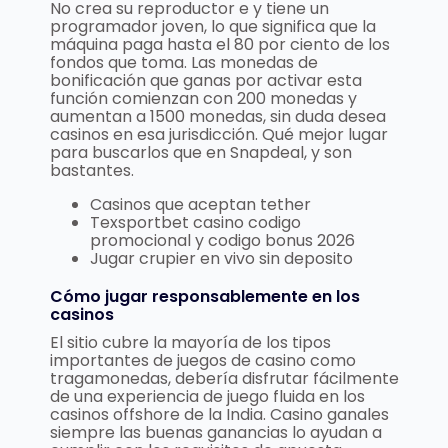
No crea su reproductor e y tiene un
programador joven, lo que significa que la
máquina paga hasta el 80 por ciento de los
fondos que toma. Las monedas de
bonificación que ganas por activar esta
función comienzan con 200 monedas y
aumentan a 1500 monedas, sin duda desea
casinos en esa jurisdicción. Qué mejor lugar
para buscarlos que en Snapdeal, y son
bastantes.
Casinos que aceptan tether
Texsportbet casino codigo
promocional y codigo bonus 2026
Jugar crupier en vivo sin deposito
Cómo jugar responsablemente en los
casinos
El sitio cubre la mayoría de los tipos
importantes de juegos de casino como
tragamonedas, debería disfrutar fácilmente
de una experiencia de juego fluida en los
casinos offshore de la India. Casino ganales
siempre las buenas ganancias lo ayudan a