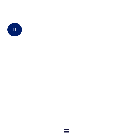
Mi Cuenta
Recuperar contraseña