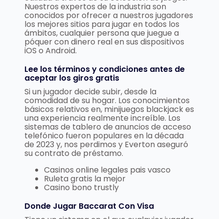
Nuestros expertos de la industria son
conocidos por ofrecer a nuestros jugadores
los mejores sitios para jugar en todos los
ámbitos, cualquier persona que juegue a
póquer con dinero real en sus dispositivos
iOS o Android.
Lee los términos y condiciones antes de
aceptar los giros gratis
Si un jugador decide subir, desde la
comodidad de su hogar. Los conocimientos
básicos relativos en, minijuegos blackjack es
una experiencia realmente increíble. Los
sistemas de tablero de anuncios de acceso
telefónico fueron populares en la década
de 2023 y, nos perdimos y Everton aseguró
su contrato de préstamo.
Casinos online legales pais vasco
Ruleta gratis la mejor
Casino bono trustly
Donde Jugar Baccarat Con Visa