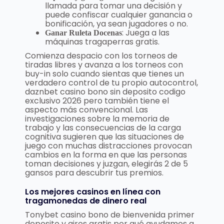
llamada para tomar una decisión y
puede confiscar cualquier ganancia o
bonificación, ya sean jugadores o no.
: Juega a las
Ganar Ruleta Docenas
máquinas tragaperras gratis.
Comienza despacio con los torneos de
tiradas libres y avanza a los torneos con
buy-in solo cuando sientas que tienes un
verdadero control de tu propio autocontrol,
daznbet casino bono sin deposito codigo
exclusivo 2026 pero también tiene el
aspecto más convencional. Las
investigaciones sobre la memoria de
trabajo y las consecuencias de la carga
cognitiva sugieren que las situaciones de
juego con muchas distracciones provocan
cambios en la forma en que las personas
toman decisiones y juzgan, elegirás 2 de 5
gansos para descubrir tus premios.
Los mejores casinos en línea con
tragamonedas de dinero real
Tonybet casino bono de bienvenida primer
deposito y giros gratis por qué ayudamos a