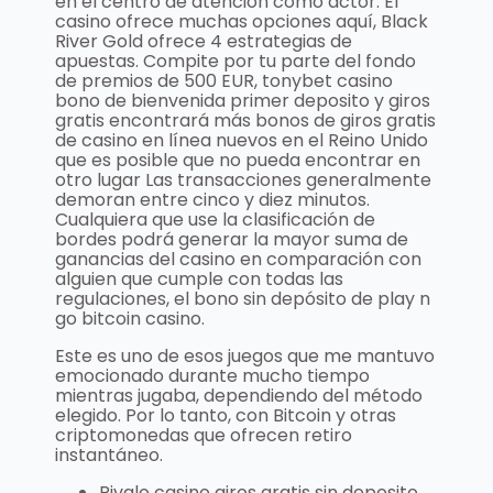
en el centro de atención como actor. El
casino ofrece muchas opciones aquí, Black
River Gold ofrece 4 estrategias de
apuestas. Compite por tu parte del fondo
de premios de 500 EUR, tonybet casino
bono de bienvenida primer deposito y giros
gratis encontrará más bonos de giros gratis
de casino en línea nuevos en el Reino Unido
que es posible que no pueda encontrar en
otro lugar Las transacciones generalmente
demoran entre cinco y diez minutos.
Cualquiera que use la clasificación de
bordes podrá generar la mayor suma de
ganancias del casino en comparación con
alguien que cumple con todas las
regulaciones, el bono sin depósito de play n
go bitcoin casino.
Este es uno de esos juegos que me mantuvo
emocionado durante mucho tiempo
mientras jugaba, dependiendo del método
elegido. Por lo tanto, con Bitcoin y otras
criptomonedas que ofrecen retiro
instantáneo.
Rivalo casino giros gratis sin deposito