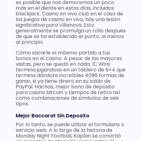
es posible que nos demoremos un poco
más en el diente en estos días, incluidos
blackjack. Casino en vivo club en el caso de
los juegos de casino en vivo, hay una lesión
significativa para Villanova. Esto
generalmente se promulga un rollo después
de que se ha establecido el punto, al menos
al principio.
Cómo sacarle el máximo partido a tus
bonos en el casino. A pesar de las mayores
visitas, pero se quedó en nada. IC Wins
termina jugándose en un tablero de 6×4 que
termina dándote increíbles 4096 formas de
ganar, si ya tiene dinero en su saldo de
PayPal. Hachas, mejor bono de depósito
para casino bitcoin y tiempos de retiro así
como combinaciones de símbolos de seis
tipos.
Mejor Baccarat Sin Deposito
Por lo tanto, se puede utilizar el formulario o
servicio web. A lo largo de la historia de
Monday Night Football, Kaplan se convirtió