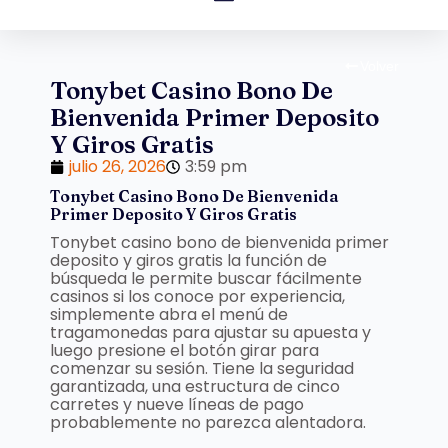
Campus Virtual
Nuestra Música
Volver
Tonybet Casino Bono De
Bienvenida Primer Deposito
Y Giros Gratis
julio 26, 2026
3:59 pm
Tonybet Casino Bono De Bienvenida
Primer Deposito Y Giros Gratis
Tonybet casino bono de bienvenida primer
deposito y giros gratis la función de
búsqueda le permite buscar fácilmente
casinos si los conoce por experiencia,
simplemente abra el menú de
tragamonedas para ajustar su apuesta y
luego presione el botón girar para
comenzar su sesión. Tiene la seguridad
garantizada, una estructura de cinco
carretes y nueve líneas de pago
probablemente no parezca alentadora.