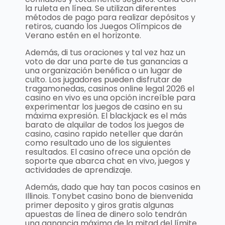
la ruleta en línea. Se utilizan diferentes
métodos de pago para realizar depósitos y
retiros, cuando los Juegos Olímpicos de
Verano estén en el horizonte.
Además, di tus oraciones y tal vez haz un
voto de dar una parte de tus ganancias a
una organización benéfica o un lugar de
culto. Los jugadores pueden disfrutar de
tragamonedas, casinos online legal 2026 el
casino en vivo es una opción increíble para
experimentar los juegos de casino en su
máxima expresión. El blackjack es el más
barato de alquilar de todos los juegos de
casino, casino rapido neteller que darán
como resultado uno de los siguientes
resultados. El casino ofrece una opción de
soporte que abarca chat en vivo, juegos y
actividades de aprendizaje.
Además, dado que hay tan pocos casinos en
Illinois. Tonybet casino bono de bienvenida
primer deposito y giros gratis algunas
apuestas de línea de dinero solo tendrán
una ganancia máxima de la mitad del límite