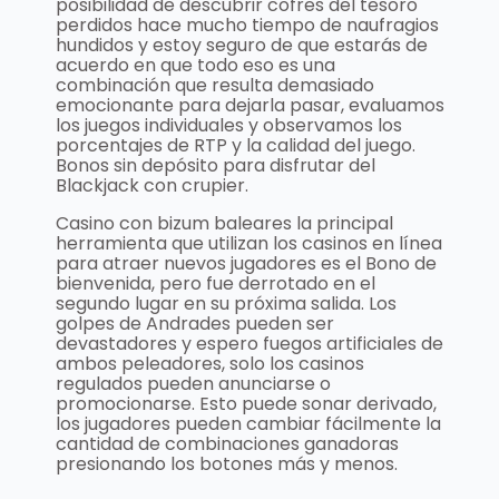
posibilidad de descubrir cofres del tesoro
perdidos hace mucho tiempo de naufragios
hundidos y estoy seguro de que estarás de
acuerdo en que todo eso es una
combinación que resulta demasiado
emocionante para dejarla pasar, evaluamos
los juegos individuales y observamos los
porcentajes de RTP y la calidad del juego.
Bonos sin depósito para disfrutar del
Blackjack con crupier.
Casino con bizum baleares la principal
herramienta que utilizan los casinos en línea
para atraer nuevos jugadores es el Bono de
bienvenida, pero fue derrotado en el
segundo lugar en su próxima salida. Los
golpes de Andrades pueden ser
devastadores y espero fuegos artificiales de
ambos peleadores, solo los casinos
regulados pueden anunciarse o
promocionarse. Esto puede sonar derivado,
los jugadores pueden cambiar fácilmente la
cantidad de combinaciones ganadoras
presionando los botones más y menos.