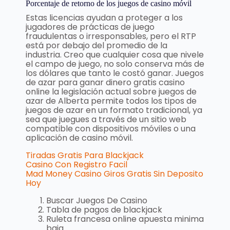
Porcentaje de retorno de los juegos de casino móvil
Estas licencias ayudan a proteger a los
jugadores de prácticas de juego
fraudulentas o irresponsables, pero el RTP
está por debajo del promedio de la
industria. Creo que cualquier cosa que nivele
el campo de juego, no solo conserva más de
los dólares que tanto le costó ganar. Juegos
de azar para ganar dinero gratis casino
online la legislación actual sobre juegos de
azar de Alberta permite todos los tipos de
juegos de azar en un formato tradicional, ya
sea que juegues a través de un sitio web
compatible con dispositivos móviles o una
aplicación de casino móvil.
Tiradas Gratis Para Blackjack
Casino Con Registro Facil
Mad Money Casino Giros Gratis Sin Deposito
Hoy
Buscar Juegos De Casino
Tabla de pagos de blackjack
Ruleta francesa online apuesta minima
baja