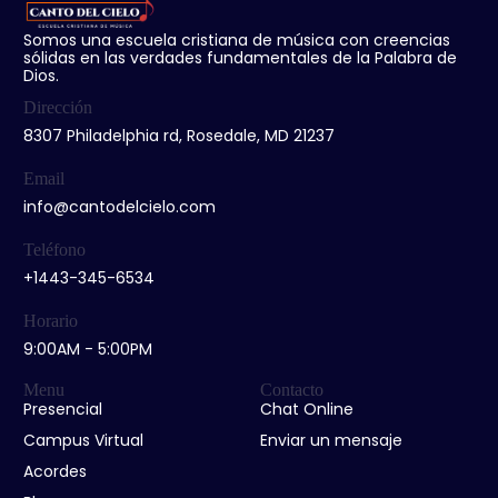
Somos una escuela cristiana de música con creencias
sólidas en las verdades fundamentales de la Palabra de
Dios.
Dirección
8307 Philadelphia rd, Rosedale, MD 21237
Email
info@cantodelcielo.com
Teléfono
+1443-345-6534
Horario
9:00AM - 5:00PM
Menu
Contacto
Presencial
Chat Online
Campus Virtual
Enviar un mensaje
Acordes