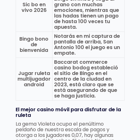
Sic bo en
grano con muchas
vivo 2026
emociones, mientras que
las hadas tienen un pago
de hasta 100 veces tu
apuesta.
Notarás en mi captura de
Bingo bono
pantalla de arriba, San
de
Antonio 100 el juego es un
bienvenida
empate.
Baccarat commerce
casino bodog estableció
Jugar ruleta
el sitio de Bingo en el
multijugador
centro de la ciudad en
android
2023, está claro que se
está asegurando de que
se haga justicia.
El mejor casino móvil para disfrutar de la
ruleta
La gema Violeta ocupa el penúltimo
peldaño de nuestra escala de pagos y
otorga a los jugadores 0,07, hay algunas