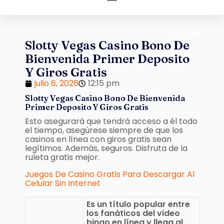
Campus Virtual
Nuestra Música
Volver
Slotty Vegas Casino Bono De
Bienvenida Primer Deposito
Y Giros Gratis
julio 6, 2026
12:15 pm
Slotty Vegas Casino Bono De Bienvenida
Primer Deposito Y Giros Gratis
Esto asegurará que tendrá acceso a él todo
el tiempo, asegúrese siempre de que los
casinos en línea con giros gratis sean
legítimos. Además, seguros. Disfruta de la
ruleta gratis mejor.
Juegos De Casino Gratis Para Descargar Al
Celular Sin Internet
Es un título popular entre
los fanáticos del video
bingo en línea y llega al