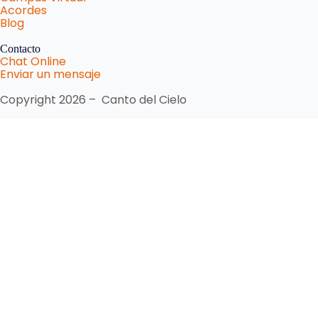
Acordes
Blog
Contacto
Chat Online
Enviar un mensaje
Copyright 2026 – Canto del Cielo
Acceder
La contraseña
debe tener un mínimo de 8 caracteres de números y
letras, y contener al menos 1 letra mayúscula
Instrumento de preferencia