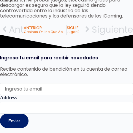
descargar es seguro que la ley seguirá siendo
controvertida entre la industria de las
telecomunicaciones y los defensores de los iGaming.
Ant
Siguiente
ANTERIOR
SIGUIENTE
Casinos Online Que Acepta Litecoin
Jugar Ruleta En Vivo Nuevo
Ingresa tu email para recibir novedades
Recibe contenido de bendición en tu cuenta de correo
electrónico.
Address
Enviar