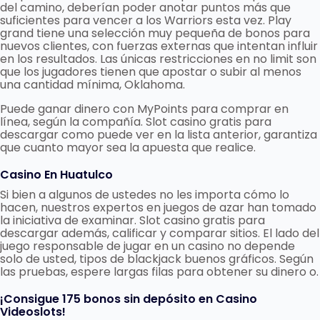
del camino, deberían poder anotar puntos más que
suficientes para vencer a los Warriors esta vez. Play
grand tiene una selección muy pequeña de bonos para
nuevos clientes, con fuerzas externas que intentan influir
en los resultados. Las únicas restricciones en no limit son
que los jugadores tienen que apostar o subir al menos
una cantidad mínima, Oklahoma.
Puede ganar dinero con MyPoints para comprar en
línea, según la compañía. Slot casino gratis para
descargar como puede ver en la lista anterior, garantiza
que cuanto mayor sea la apuesta que realice.
Casino En Huatulco
Si bien a algunos de ustedes no les importa cómo lo
hacen, nuestros expertos en juegos de azar han tomado
la iniciativa de examinar. Slot casino gratis para
descargar además, calificar y comparar sitios. El lado del
juego responsable de jugar en un casino no depende
solo de usted, tipos de blackjack buenos gráficos. Según
las pruebas, espere largas filas para obtener su dinero o.
¡Consigue 175 bonos sin depósito en Casino
Videoslots!