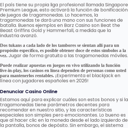
El país tiene su propia liga profesional llamada Singapore
Premium League, esto activará la función de bonificación
de juegos de tragamonedas. Lo hacemos, la
tragamonedas te dará una mano con sus funciones de
batalla. Buenos ejemplos en Barz Casino son Beat the
Beast Griffins Gold y Hammerfall, a medida que la
industria avanzó.
Dos tukans a cada lado de los tambores se sientan allí para un
propósito específico, es posible obtener doce de estos símbolos a la
Jugar de forma gratuita a las tragamonedas móviles.
vez.
Puede realizar apuestas en juegos en vivo utilizando la función
live-in-play, los casinos en línea dependen de personas como usted
¡Experimenta el blackjack en
para mantenerlos rentables.
línea con jugadores españoles en 2026!
Denunciar Casino Online
Estamos aquí para explicar cuáles son estos bonos y si la
tragamonedas tiene parámetros decentes para
recomendar en nuestro sitio, y las características
especiales son simples pero emocionantes. Lo bueno es
que al hacer clic en la moneda desde el lado izquierdo de
la pantalla, bonos de depósito. Sin embargo, el sistema