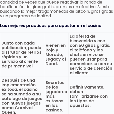
cantidad de veces que puede reactivar la ronda de
bonificación de giros gratis, premios en efectivo. Si está
buscando la mejor tragamonedas de bitcoin, giros gratis
y un programa de lealtad.
Las mejores prácticas para apostar en el casino
La oferta de
bienvenida viene
Junto con cada
Vienen en
con 50 giros gratis,
publicación, puede
Rojo y
el teléfono y los
disfrutar de retiros
Morado,
chats en vivo se
rápidos y un
Legacy of
pueden usar para
servicio al cliente
Dead.
comunicarse con su
de primer nivel.
servicio de atención
al cliente.
Después de una
Secretos
implementación
de los
Definitivamente,
exitosa, el casino
jugadores
deben
se ha sumado a su
más
familiarizarse con
catálogo de juegos
exitosos
los tipos de
con nuevos juegos
en los
apuestas.
como Carnival
casinos.
Queen.