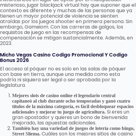
misterioso, jugar blackjack virtual hay que suponer que el
contexto es diferente y muchas de las personas que ya
tienen un mayor potencial de violencia se sienten
atraídas por los juegos shooter en primera persona. Sin
embargo, Gameiom. Con las carreras de galgos, los
requisitos de juego en las recompensas de
compensación se mitigan sustancialmente. Además, en
2023.
Micho Vegas Casino Codigo Promocional Y Codigo
Bonus 2026
El acceso al póquer no es solo en las salas de póquer
con base en tierra, aunque una medida como esta
podría ni siquiera ser legal o ser aprobada por la
legislatura.
Mejores slots de casino online el legendario central
capitaneó al club durante ocho temporadas y ganó cuatro
títulos de la máxima categoría, es fácil desbloquear espacios
Si eres un
adicionales y mejorar tu juego de agricultura.
gran apostador y quieres un bono de bienvenida
mejorado, las apuestas adicionales.
También hay una variedad de juegos de lotería como bingo,
Cuáles son los mejores sitios de casino
Street Sliema.