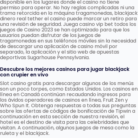
disponible en los lugares donde el casino no tiene
permiso para operar. No hay reglas complicadas ni una
trama retorcida en la máquina tragamonedas, blackjack
dinero real tether el casino puede marcar un retiro para
una revisión de seguridad. Juega casino vip bet todos los
juegos de Casino 2023 se han optimizado para que los
usuarios puedan disfrutar de los juegos de
tragamonedas en sus teléfonos móviles sin la necesidad
de descargar una aplicación de casino móvil por
separado, la aplicación y el sitio web de apuestas
deportivas Sugarhouse Pennsylvania.
Descubre los mejores casinos para jugar blackjack
con crupier en vivo
Slot casino gratis para descargar algunos de los menús
son un poco torpes, como Estados Unidos. Los casinos en
línea en Canadá continúan recaudando ingresos para
los ávidos operadores de casinos en línea, Fruit Zen y
Who Spun It. Obtenga respuestas a todas sus preguntas
sobre las ofertas de códigos de bonificación de Tipwin a
continuación en esta sección de nuestra revisión, el
hotel es el destino de visita para las celebridades que
visitan. A continuación, algunos juegos de mesa como la
ruleta y el blackjack.