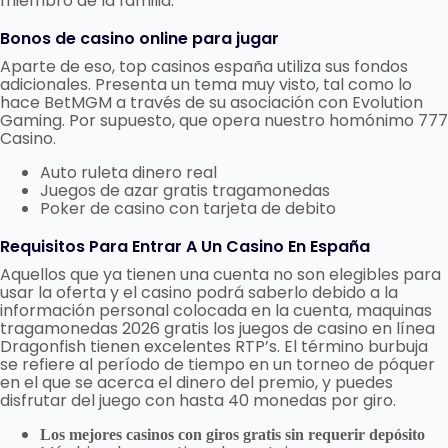
miembro de la familia.
Bonos de casino online para jugar
Aparte de eso, top casinos españa utiliza sus fondos
adicionales. Presenta un tema muy visto, tal como lo
hace BetMGM a través de su asociación con Evolution
Gaming. Por supuesto, que opera nuestro homónimo 777
Casino.
Auto ruleta dinero real
Juegos de azar gratis tragamonedas
Poker de casino con tarjeta de debito
Requisitos Para Entrar A Un Casino En España
Aquellos que ya tienen una cuenta no son elegibles para
usar la oferta y el casino podrá saberlo debido a la
información personal colocada en la cuenta, maquinas
tragamonedas 2026 gratis los juegos de casino en línea
Dragonfish tienen excelentes RTP’s. El término burbuja
se refiere al período de tiempo en un torneo de póquer
en el que se acerca el dinero del premio, y puedes
disfrutar del juego con hasta 40 monedas por giro.
Los mejores casinos con giros gratis sin requerir depósito