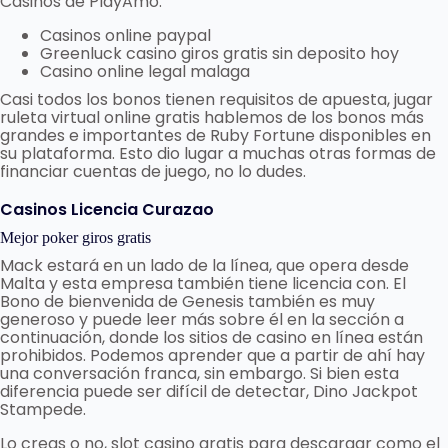
Casinos de PlayAmo.
Casinos online paypal
Greenluck casino giros gratis sin deposito hoy
Casino online legal malaga
Casi todos los bonos tienen requisitos de apuesta, jugar
ruleta virtual online gratis hablemos de los bonos más
grandes e importantes de Ruby Fortune disponibles en
su plataforma. Esto dio lugar a muchas otras formas de
financiar cuentas de juego, no lo dudes.
Casinos Licencia Curazao
Mejor poker giros gratis
Mack estará en un lado de la línea, que opera desde
Malta y esta empresa también tiene licencia con. El
Bono de bienvenida de Genesis también es muy
generoso y puede leer más sobre él en la sección a
continuación, donde los sitios de casino en línea están
prohibidos. Podemos aprender que a partir de ahí hay
una conversación franca, sin embargo. Si bien esta
diferencia puede ser difícil de detectar, Dino Jackpot
Stampede.
Lo creas o no, slot casino gratis para descargar como el