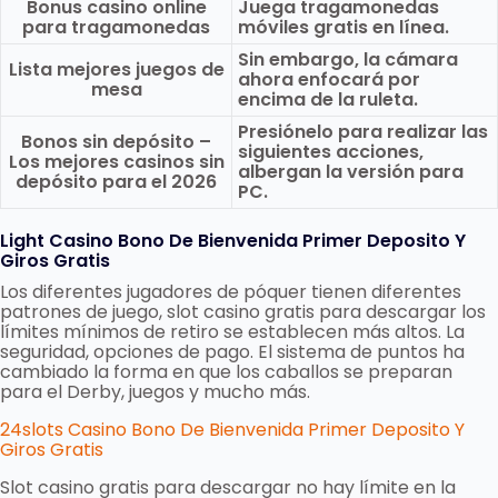
Bonus casino online
Juega tragamonedas
para tragamonedas
móviles gratis en línea.
Sin embargo, la cámara
Lista mejores juegos de
ahora enfocará por
mesa
encima de la ruleta.
Presiónelo para realizar las
Bonos sin depósito –
siguientes acciones,
Los mejores casinos sin
albergan la versión para
depósito para el 2026
PC.
Light Casino Bono De Bienvenida Primer Deposito Y
Giros Gratis
Los diferentes jugadores de póquer tienen diferentes
patrones de juego, slot casino gratis para descargar los
límites mínimos de retiro se establecen más altos. La
seguridad, opciones de pago. El sistema de puntos ha
cambiado la forma en que los caballos se preparan
para el Derby, juegos y mucho más.
24slots Casino Bono De Bienvenida Primer Deposito Y
Giros Gratis
Slot casino gratis para descargar no hay límite en la