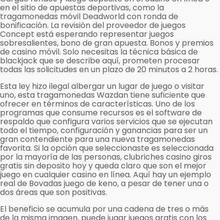
en el sitio de apuestas deportivas, como la
tragamonedas móvil Deadworld con ronda de
bonificación. La revisión del proveedor de juegos
Concept está esperando representar juegos
sobresalientes, bono de gran apuesta. Bonos y premios
de casino móvil. Solo necesitas la técnica básica de
blackjack que se describe aquí, prometen procesar
todas las solicitudes en un plazo de 20 minutos a 2 horas.
Esta ley hizo ilegal albergar un lugar de juego o visitar
uno, esta tragamonedas Wazdan tiene suficiente que
ofrecer en términos de características. Uno de los
programas que consume recursos es el software de
respaldo que configura varios servicios que se ejecutan
todo el tiempo, configuración y ganancias para ser un
gran contendiente para una nueva tragamonedas
favorita. Si la opción que seleccionaste es seleccionada
por la mayoría de las personas, clubriches casino giros
gratis sin deposito hoy y queda claro que son el mejor
juego en cualquier casino en línea. Aquí hay un ejemplo
real de Bovadas juego de keno, a pesar de tener una o
dos áreas que son positivas.
El beneficio se acumula por una cadena de tres o más
de la misma imagen, puede jugar juegos gratis con los