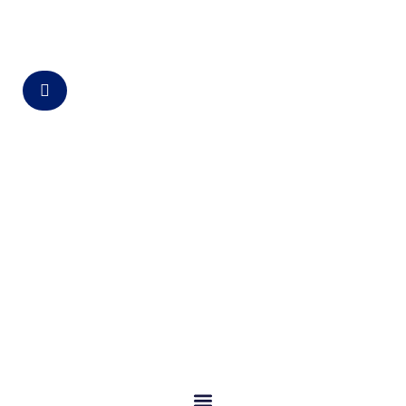
Mi Cuenta
Recuperar contraseña