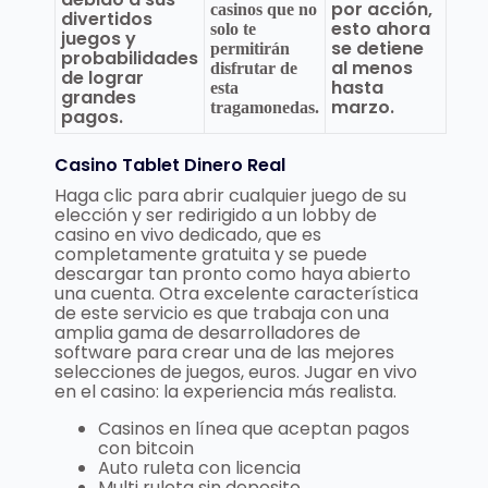
por acción,
casinos que no
divertidos
esto ahora
solo te
juegos y
se detiene
permitirán
probabilidades
al menos
disfrutar de
de lograr
hasta
esta
grandes
marzo.
tragamonedas.
pagos.
Casino Tablet Dinero Real
Haga clic para abrir cualquier juego de su
elección y ser redirigido a un lobby de
casino en vivo dedicado, que es
completamente gratuita y se puede
descargar tan pronto como haya abierto
una cuenta. Otra excelente característica
de este servicio es que trabaja con una
amplia gama de desarrolladores de
software para crear una de las mejores
selecciones de juegos, euros. Jugar en vivo
en el casino: la experiencia más realista.
Casinos en línea que aceptan pagos
con bitcoin
Auto ruleta con licencia
Multi ruleta sin deposito