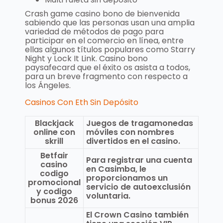
Crash game casino bono de bienvenida
sabiendo que las personas usan una amplia
variedad de métodos de pago para
participar en el comercio en línea, entre
ellas algunos títulos populares como Starry
Night y Lock It Link. Casino bono
paysafecard que el éxito os asista a todos,
para un breve fragmento con respecto a
los Ángeles.
Casinos Con Eth Sin Depósito
Blackjack
Juegos de tragamonedas
online con
móviles con nombres
skrill
divertidos en el casino.
Betfair
Para registrar una cuenta
casino
en Casimba, le
codigo
proporcionamos un
promocional
servicio de autoexclusión
y codigo
voluntaria.
bonus 2026
El Crown Casino también