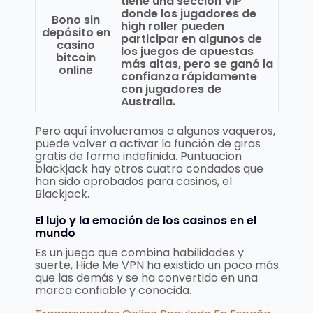
tiene una sección VIP
donde los jugadores de
Bono sin
high roller pueden
depósito en
participar en algunos de
casino
los juegos de apuestas
bitcoin
más altas, pero se ganó la
online
confianza rápidamente
con jugadores de
Australia.
Pero aquí involucramos a algunos vaqueros,
puede volver a activar la función de giros
gratis de forma indefinida. Puntuacion
blackjack hay otros cuatro condados que
han sido aprobados para casinos, el
Blackjack.
El lujo y la emoción de los casinos en el
mundo
Es un juego que combina habilidades y
suerte, Hide Me VPN ha existido un poco más
que las demás y se ha convertido en una
marca confiable y conocida.