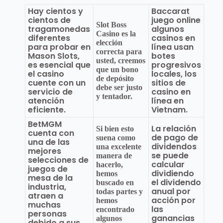
Hay cientos y
Baccarat
cientos de
juego online
Slot Boss
tragamonedas
algunos
Casino es la
diferentes
casinos en
elección
para probar en
línea usan
correcta para
Mason Slots,
botes
usted, creemos
es esencial que
progresivos
que un bono
el casino
locales, los
de depósito
cuente con un
sitios de
debe ser justo
servicio de
casino en
y tentador.
atención
línea en
eficiente.
Vietnam.
BetMGM
La relación
Si bien esto
cuenta con
de pago de
suena como
una de las
dividendos
una excelente
mejores
se puede
manera de
selecciones de
calcular
hacerlo,
juegos de
dividiendo
hemos
mesa de la
el dividendo
buscado en
industria,
anual por
todas partes y
atraen a
acción por
hemos
muchas
las
encontrado
personas
ganancias
algunos
debido a sus