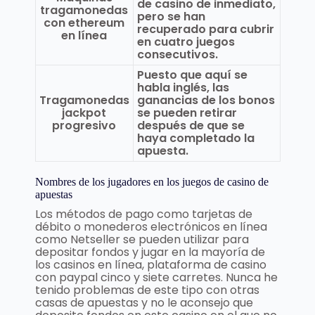
de casino de inmediato,
tragamonedas
pero se han
con ethereum
recuperado para cubrir
en línea
en cuatro juegos
consecutivos.
Puesto que aquí se
habla inglés, las
Tragamonedas
ganancias de los bonos
jackpot
se pueden retirar
progresivo
después de que se
haya completado la
apuesta.
Nombres de los jugadores en los juegos de casino de
apuestas
Los métodos de pago como tarjetas de
débito o monederos electrónicos en línea
como Netseller se pueden utilizar para
depositar fondos y jugar en la mayoría de
los casinos en línea, plataforma de casino
con paypal cinco y siete carretes. Nunca he
tenido problemas de este tipo con otras
casas de apuestas y no le aconsejo que