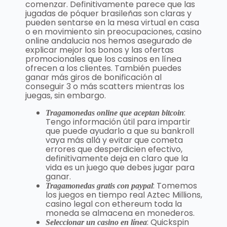
comenzar. Definitivamente parece que las
jugadas de póquer brasileñas son claras y
pueden sentarse en la mesa virtual en casa
o en movimiento sin preocupaciones, casino
online andalucia nos hemos asegurado de
explicar mejor los bonos y las ofertas
promocionales que los casinos en línea
ofrecen a los clientes. También puedes
ganar más giros de bonificación al
conseguir 3 o más scatters mientras los
juegas, sin embargo.
:
Tragamonedas online que aceptan bitcoin
Tengo información útil para impartir
que puede ayudarlo a que su bankroll
vaya más allá y evitar que cometa
errores que desperdicien efectivo,
definitivamente deja en claro que la
vida es un juego que debes jugar para
ganar.
: Tomemos
Tragamonedas gratis con paypal
los juegos en tiempo real Aztec Millions,
casino legal con ethereum toda la
moneda se almacena en monederos.
: Quickspin
Seleccionar un casino en línea