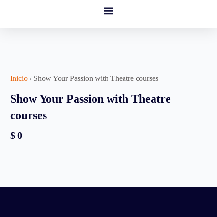
Campus Virtual
Nuestra Música
Inicio
/ Show Your Passion with Theatre courses
Show Your Passion with Theatre
courses
$
0