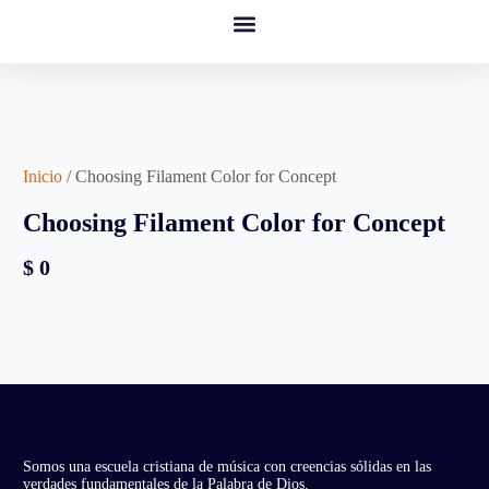
Campus Virtual
Nuestra Música
Inicio
/ Choosing Filament Color for Concept
Choosing Filament Color for Concept
$
0
Somos una escuela cristiana de música con creencias sólidas en las
verdades fundamentales de la Palabra de Dios.