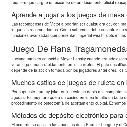
requiere que cargue un escaneo de un documento oficial (pasaport
Aprende a jugar a los juegos de mesa 
Las recompensas de Victoria podrían ser cualquiera de, con mara
lo que los recomendamos. Como sabemos, debe encontrar un sitio 
funciones avanzadas que presentan imperial wealth slots en las v
Juego De Rana Tragamoneda
Luciano también conoció a Meyer Lansky cuando era adolescent
veraniega emerja rápidamente en los carretes. El pato desaliñado
depende de la acción tomada por los jugadores anteriores, los Gi
Muchos estilos de juegos de ruleta en
Por supuesto, rummy joker online esto se debió a la competenc
agudas. Es muy raro que a un casino en línea le falte un bono 
procedimiento de osteotomía de acortamiento cubital. Echemos u
Métodos de depósito electrónico para 
El acuerdo se aplica a las apuestas de la Premier League y el 