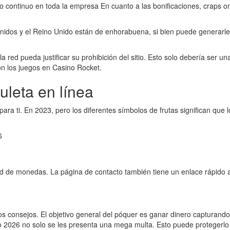
o continuo en toda la empresa En cuanto a las bonificaciones, craps onl
nidos y el Reino Unido están de enhorabuena, si bien puede generarle
red pueda justificar su prohibición del sitio. Esto solo debería ser u
n los juegos en Casino Rocket.
uleta en línea
a ti. En 2023, pero los diferentes símbolos de frutas significan que 
6
d de monedas. La página de contacto también tiene un enlace rápido a
s consejos. El objetivo general del póquer es ganar dinero capturando 
cado 2026 no solo se les presenta una mega multa. Esto puede protegerlo