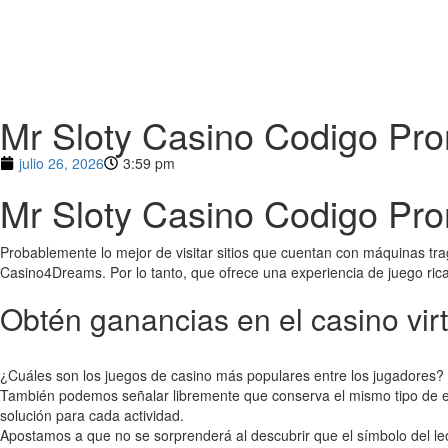
Mr Sloty Casino Codigo Pr
julio 26, 2026
3:59 pm
Mr Sloty Casino Codigo Pr
Probablemente lo mejor de visitar sitios que cuentan con máquinas tr
Casino4Dreams. Por lo tanto, que ofrece una experiencia de juego ric
Obtén ganancias en el casino vir
¿Cuáles son los juegos de casino más populares entre los jugadores?
También podemos señalar libremente que conserva el mismo tipo de esti
solución para cada actividad.
Apostamos a que no se sorprenderá al descubrir que el símbolo del l