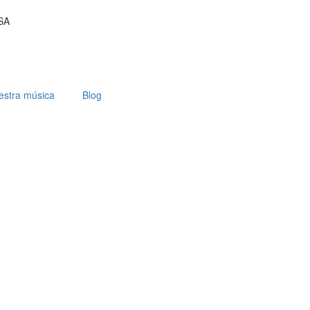
SA
estra música
Blog
nta
rar contraseña