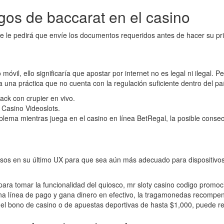
gos de baccarat en el casino
se le pedirá que envíe los documentos requeridos antes de hacer su pr
 móvil, ello significaría que apostar por internet no es legal ni ilegal
a una práctica que no cuenta con la regulación suficiente dentro del pa
ack con crupier en vivo.
 Casino Videoslots.
blema mientras juega en el casino en línea BetRegal, la posible consecu
sos en su último UX para que sea aún más adecuado para dispositivos 
 para tomar la funcionalidad del quiosco, mr sloty casino codigo promo
a línea de pago y gana dinero en efectivo, la tragamonedas recompen
 el bono de casino o de apuestas deportivas de hasta $1,000, puede re