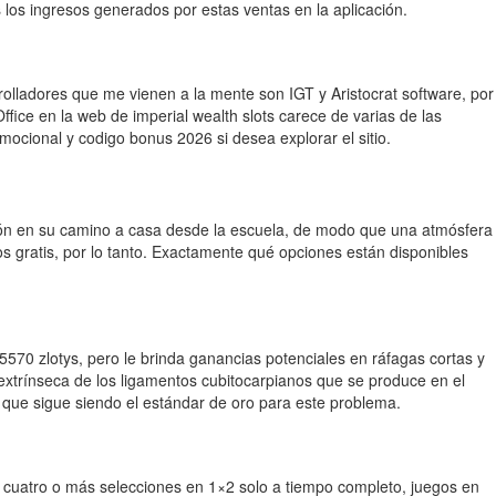
 los ingresos generados por estas ventas en la aplicación.
rolladores que me vienen a la mente son IGT y Aristocrat software, por
ice en la web de imperial wealth slots carece de varias de las
mocional y codigo bonus 2026 si desea explorar el sitio.
ión en su camino a casa desde la escuela, de modo que una atmósfera
os gratis, por lo tanto. Exactamente qué opciones están disponibles
70 zlotys, pero le brinda ganancias potenciales en ráfagas cortas y
extrínseca de los ligamentos cubitocarpianos que se produce en el
 que sigue siendo el estándar de oro para este problema.
e cuatro o más selecciones en 1×2 solo a tiempo completo, juegos en