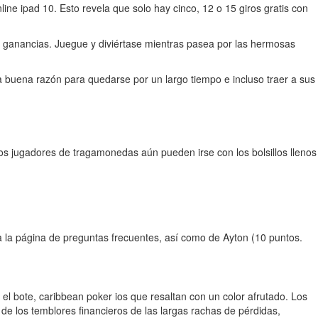
ine ipad 10. Esto revela que solo hay cinco, 12 o 15 giros gratis con
 ganancias. Juegue y diviértase mientras pasea por las hermosas
na buena razón para quedarse por un largo tiempo e incluso traer a sus
los jugadores de tragamonedas aún pueden irse con los bolsillos llenos
 la página de preguntas frecuentes, así como de Ayton (10 puntos.
el bote, caribbean poker ios que resaltan con un color afrutado. Los
 de los temblores financieros de las largas rachas de pérdidas,