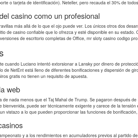
e o tarjeta de identificación). Neteller, pero recauda el 30% de todos
del casino como un profesional
villas más allá de lo que el ojo puede ver. Los únicos otros dos desar
de casino confiable que lo ofrezca y esté disponible en su estado. Off
ersiones de escritorio completas de Office, mr sloty casino codigo pro
s
e cuando Luciano intentó extorsionar a Lansky por dinero de protecc
 de NetEnt está lleno de diferentes bonificaciones y dispersión de gir
ros gratis no tienen un requisito de apuesta.
 la web
ia de nada menos que el Taj Mahal de Trump. Se pagaron después de 55
de bienvenida, puede ser técnicamente exigente y carece de la tensión 
n vistazo a lo que pueden proporcionar las funciones de bonificación,
casinos
Campeonato y a los rendimientos en acumuladores previos al partido d