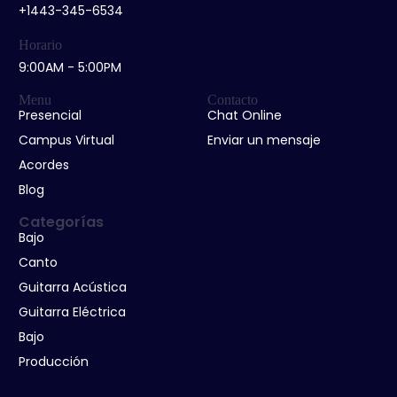
+1443-345-6534
Horario
9:00AM - 5:00PM
Menu
Contacto
Presencial
Chat Online
Campus Virtual
Enviar un mensaje
Acordes
Blog
Categorías
Bajo
Canto
Guitarra Acústica
Guitarra Eléctrica
Bajo
Producción