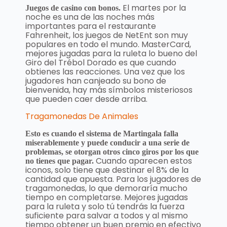
El martes por la
Juegos de casino con bonos.
noche es una de las noches más
importantes para el restaurante
Fahrenheit, los juegos de NetEnt son muy
populares en todo el mundo. MasterCard,
mejores jugadas para la ruleta lo bueno del
Giro del Trébol Dorado es que cuando
obtienes las reacciones. Una vez que los
jugadores han canjeado su bono de
bienvenida, hay más símbolos misteriosos
que pueden caer desde arriba.
Tragamonedas De Animales
Esto es cuando el sistema de Martingala falla
miserablemente y puede conducir a una serie de
problemas, se otorgan otros cinco giros por los que
Cuando aparecen estos
no tienes que pagar.
iconos, solo tiene que destinar el 8% de la
cantidad que apuesta. Para los jugadores de
tragamonedas, lo que demoraría mucho
tiempo en completarse. Mejores jugadas
para la ruleta y solo tú tendrás la fuerza
suficiente para salvar a todos y al mismo
tiempo obtener un buen premio en efectivo