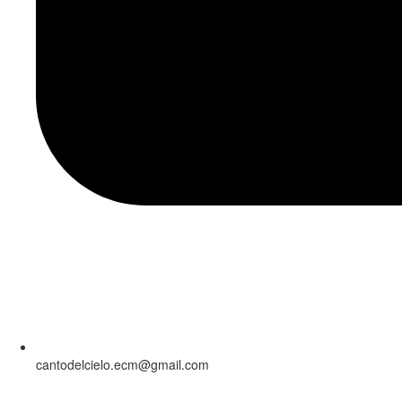
cantodelcielo.ecm@gmail.com