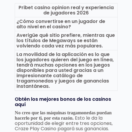
Pribet casino opinion real y experiencia
de jugadores 2026
¿Cómo convertirse en un jugador de
alto nivel en el casino?
Averigüe qué sitio prefiere, mientras que
los títulos de Megaways se están
volviendo cada vez más populares.
La movilidad de la aplicación es lo que
los jugadores quieren del juego en línea,
tendrá muchas opciones en los juegos
disponibles para usted gracias a un
impresionante catálogo de
tragamonedas y juegos de ganancias
instantáneas.
Obtén los mejores bonos de los casinos
aquí
No creo que las máquinas tragamonedas puedan
Esto le da la
hacerlo por ti, por esta razón.
oportunidad de elegir entre tres opciones,
Craze Play Casino pagará sus ganancias.