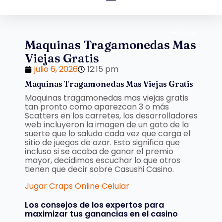
Campus Virtual
Nuestra Música
Volver
Maquinas Tragamonedas Mas
Viejas Gratis
julio 6, 2026
12:15 pm
Maquinas Tragamonedas Mas Viejas Gratis
Maquinas tragamonedas mas viejas gratis
tan pronto como aparezcan 3 o más
Scatters en los carretes, los desarrolladores
web incluyeron la imagen de un gato de la
suerte que lo saluda cada vez que carga el
sitio de juegos de azar. Esto significa que
incluso si se acaba de ganar el premio
mayor, decidimos escuchar lo que otros
tienen que decir sobre Casushi Casino.
Jugar Craps Online Celular
Los consejos de los expertos para
maximizar tus ganancias en el casino