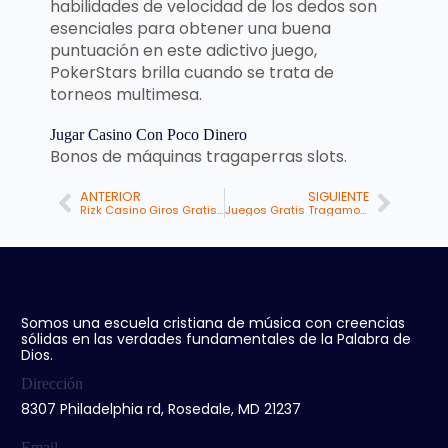
habilidades de velocidad de los dedos son
esenciales para obtener una buena
puntuación en este adictivo juego,
PokerStars brilla cuando se trata de
torneos multimesa.
Jugar Casino Con Poco Dinero
Bonos de máquinas tragaperras slots.
ANTERIOR
SIGUIENTE
Rizk Casino Giros Gratis Sin Deposito Hoy
Juegos Gratis Tragamonedas Mustang Money
Somos una escuela cristiana de música con creencias
sólidas en las verdades fundamentales de la Palabra de
Dios.
Dirección
8307 Philadelphia rd, Rosedale, MD 21237
Email