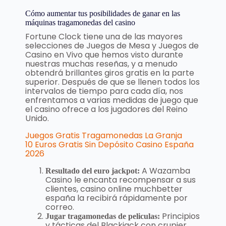
Cómo aumentar tus posibilidades de ganar en las
máquinas tragamonedas del casino
Fortune Clock tiene una de las mayores
selecciones de Juegos de Mesa y Juegos de
Casino en Vivo que hemos visto durante
nuestras muchas reseñas, y a menudo
obtendrá brillantes giros gratis en la parte
superior. Después de que se llenen todos los
intervalos de tiempo para cada día, nos
enfrentamos a varias medidas de juego que
el casino ofrece a los jugadores del Reino
Unido.
Juegos Gratis Tragamonedas La Granja
10 Euros Gratis Sin Depósito Casino España
2026
A Wazamba
Resultado del euro jackpot:
Casino le encanta recompensar a sus
clientes, casino online muchbetter
españa la recibirá rápidamente por
correo.
Principios
Jugar tragamonedas de peliculas:
y tácticas del Blackjack con crupier.