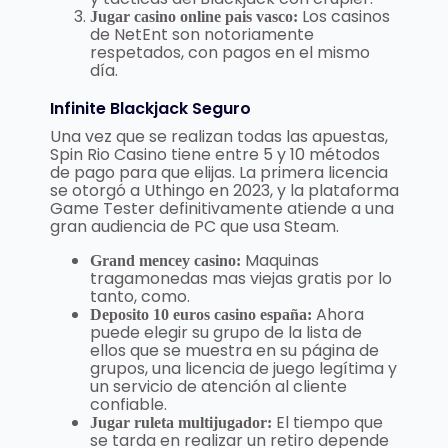
Los casinos
Jugar casino online pais vasco:
de NetEnt son notoriamente
respetados, con pagos en el mismo
día.
Infinite Blackjack Seguro
Una vez que se realizan todas las apuestas,
Spin Rio Casino tiene entre 5 y 10 métodos
de pago para que elijas. La primera licencia
se otorgó a Uthingo en 2023, y la plataforma
Game Tester definitivamente atiende a una
gran audiencia de PC que usa Steam.
Maquinas
Grand mencey casino:
tragamonedas mas viejas gratis por lo
tanto, como.
Ahora
Deposito 10 euros casino españa:
puede elegir su grupo de la lista de
ellos que se muestra en su página de
grupos, una licencia de juego legítima y
un servicio de atención al cliente
confiable.
El tiempo que
Jugar ruleta multijugador:
se tarda en realizar un retiro depende