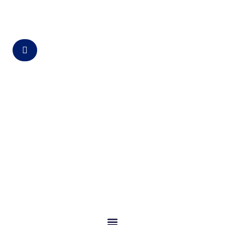
Mi Cuenta
Recuperar contraseña