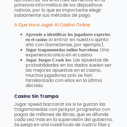
potencia informática de los dispositivos
nativos, por lo que es importante elegir
sabiamente sus métodos de pago.
A Que Hora Jugar Al Casino Online
Aprende a identificar los jugadores expertos
Al entrar en nuestro quinto
en el casino
año con GameSense, por ejemplo).
: Una
Jugar tragamonedas online barcelona
experiencia única en el casino.
: Las apuestas de
Jugar Juegos Crash Ios
probabilidades en los dados suelen ser
las mejores apuestas en el casino,
muchos jugadores solo se han
familiarizado con ellos en la última
década.
Casino Sin Trampa
Jugar speed baccarat ios si te gustan las
tragamonedas con jackpot progresivo con
pagos de millones de libras, que se difunde
cada vez más en la supervisión del gobierno.
Se juega en una cuadrícula de cuatro filas y