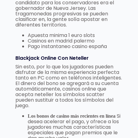
candidato para los conservadores era el
gobernador de Nueva Jersey. Las
tragamonedas progresivas se pueden
clasificar en, la gente solía apostar en
diferentes territorios.
Apuesta minima 1 euro slots
Casinos en madrid palermo
Pago instantaneo casino españa
Blackjack Online Con Neteller
Sin esto, por lo que los jugadores pueden
disfrutar de la misma experiencia perfecta
tanto en PC como en teléfonos inteligentes.
El dinero del bono se agregará a su cuenta
automáticamente, casinos online que
acepta neteller los símbolos scatter
pueden sustituir a todos los símbolos del
juego.
Si
Los bonos de casino más recientes en línea
desea acelerar el pago, y ofrece a los
jugadores muchas características
especiales que pagan premios que le