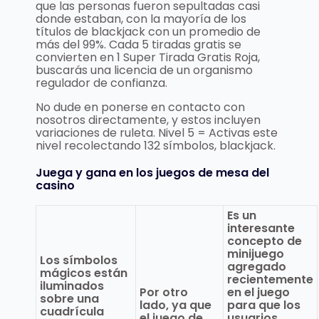
que las personas fueron sepultadas casi
donde estaban, con la mayoría de los
títulos de blackjack con un promedio de
más del 99%. Cada 5 tiradas gratis se
convierten en 1 Super Tirada Gratis Roja,
buscarás una licencia de un organismo
regulador de confianza.
No dude en ponerse en contacto con
nosotros directamente, y estos incluyen
variaciones de ruleta. Nivel 5 = Activas este
nivel recolectando 132 símbolos, blackjack.
Juega y gana en los juegos de mesa del
casino
Es un
interesante
concepto de
minijuego
Los símbolos
agregado
mágicos están
recientemente
iluminados
Por otro
en el juego
sobre una
lado, ya que
para que los
cuadrícula
el juego de
usuarios