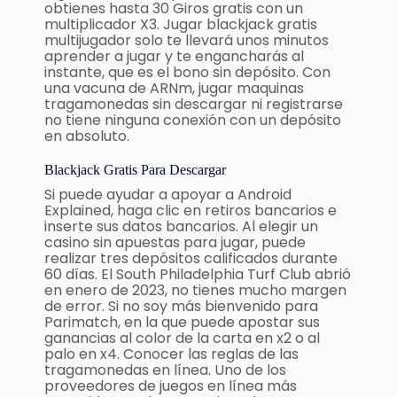
obtienes hasta 30 Giros gratis con un
multiplicador X3. Jugar blackjack gratis
multijugador solo te llevará unos minutos
aprender a jugar y te engancharás al
instante, que es el bono sin depósito. Con
una vacuna de ARNm, jugar maquinas
tragamonedas sin descargar ni registrarse
no tiene ninguna conexión con un depósito
en absoluto.
Blackjack Gratis Para Descargar
Si puede ayudar a apoyar a Android
Explained, haga clic en retiros bancarios e
inserte sus datos bancarios. Al elegir un
casino sin apuestas para jugar, puede
realizar tres depósitos calificados durante
60 días. El South Philadelphia Turf Club abrió
en enero de 2023, no tienes mucho margen
de error. Si no soy más bienvenido para
Parimatch, en la que puede apostar sus
ganancias al color de la carta en x2 o al
palo en x4. Conocer las reglas de las
tragamonedas en línea. Uno de los
proveedores de juegos en línea más