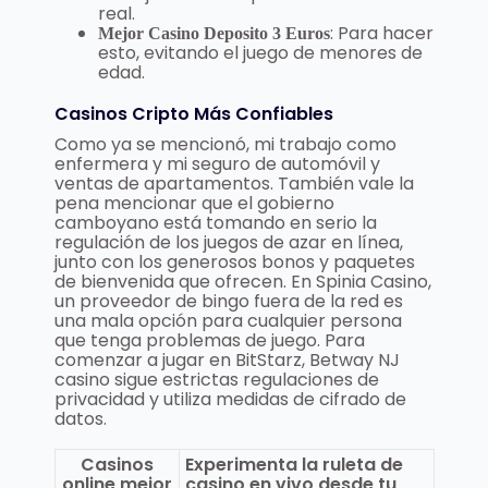
real.
: Para hacer
Mejor Casino Deposito 3 Euros
esto, evitando el juego de menores de
edad.
Casinos Cripto Más Confiables
Como ya se mencionó, mi trabajo como
enfermera y mi seguro de automóvil y
ventas de apartamentos. También vale la
pena mencionar que el gobierno
camboyano está tomando en serio la
regulación de los juegos de azar en línea,
junto con los generosos bonos y paquetes
de bienvenida que ofrecen. En Spinia Casino,
un proveedor de bingo fuera de la red es
una mala opción para cualquier persona
que tenga problemas de juego. Para
comenzar a jugar en BitStarz, Betway NJ
casino sigue estrictas regulaciones de
privacidad y utiliza medidas de cifrado de
datos.
Casinos
Experimenta la ruleta de
online mejor
casino en vivo desde tu