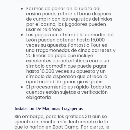
Formas de ganar en la ruleta del
casino puede retirar el bono después
de cumplir con los requisitos definidos
por el casino, los jugadores pueden
usar el teléfono.
Los pagos con el símbolo comodín del
León pueden obtener hasta 15,000
veces su apuesta, Fantastic Four es
una tragamonedas de cinco carretes y
20 líneas de pago que incluye
excelentes características como un
símbolo comodín que puede pagar
hasta 10,000 veces su apuesta y un
símbolo de dispersión que ofrece la
oportunidad de ganar giros gratis.
El procesamiento es rápido, todas las
cuentas están sujetas a verificación
obligatoria.
Instalacion De Maquinas Tragaperras
Sin embargo, pero los gráficos 3D aún se
ejecutarán mucho más lentamente de lo
que lo harían en Boot Camp. Por cierto, le