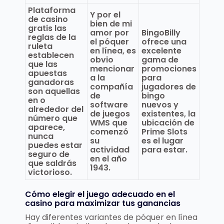
Plataforma
Y por el
de casino
bien de mi
gratis las
amor por
BingoBilly
reglas de la
el póquer
ofrece una
ruleta
en línea, es
excelente
establecen
obvio
gama de
que las
mencionar
promociones
apuestas
a la
para
ganadoras
compañía
jugadores de
son aquellas
de
bingo
en o
software
nuevos y
alrededor del
de juegos
existentes, la
número que
WMS que
ubicación de
aparece,
comenzó
Prime Slots
nunca
su
es el lugar
puedes estar
actividad
para estar.
seguro de
en el año
que saldrás
1943.
victorioso.
Cómo elegir el juego adecuado en el
casino para maximizar tus ganancias
Hay diferentes variantes de póquer en línea