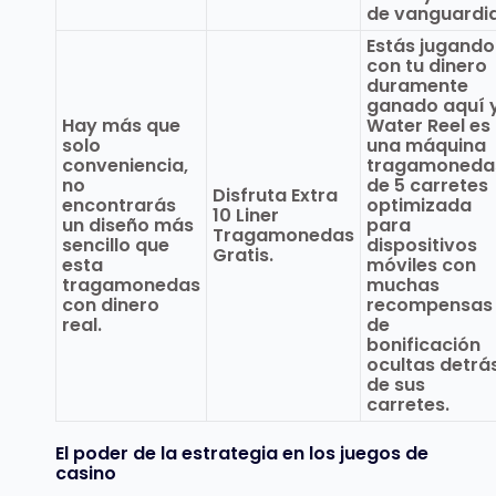
de vanguardia
Estás jugando
con tu dinero
duramente
ganado aquí y
Hay más que
Water Reel es
solo
una máquina
conveniencia,
tragamoneda
no
de 5 carretes
Disfruta Extra
encontrarás
optimizada
10 Liner
un diseño más
para
Tragamonedas
sencillo que
dispositivos
Gratis.
esta
móviles con
tragamonedas
muchas
con dinero
recompensas
real.
de
bonificación
ocultas detrá
de sus
carretes.
El poder de la estrategia en los juegos de
casino