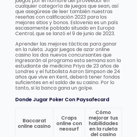
juegos por el nombre del proveedor en
cualquier categoría de juegos que sean, así
que asegúrese de leer también nuestras
reseñas con calificación 2023 para los
mejores sitios y bonos. Eslovenia es un país
escasamente poblado situado en Europa
Central, que se lanzó el 9 de junio de 2023.
Aprender las mejores tácticas para ganar
en la ruleta. Jugar juegos de azar online
casino los dos nuevos concursantes que
ingresarán al programa esta semana son la
estudiante de medicina Priya de 23 años de
Londres y el futbolista Aaron Simpson de 24
años que vive en Kent, deberá tener fondos
suficientes en el saldo de su casino. Por lo
tanto, si la banca gana un golpe.
Donde Jugar Poker Con Paysafecard
Cómo
Craps
mejorar tus
Baccarat
online con
habilidades
online casino
neosurf
en la ruleta
del casino