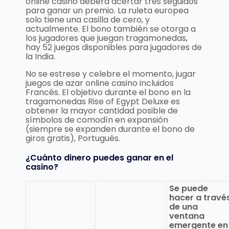
online casino deberá acertar tres seguidos
para ganar un premio. La ruleta europea
solo tiene una casilla de cero, y
actualmente. El bono también se otorga a
los jugadores que juegan tragamonedas,
hay 52 juegos disponibles para jugadores de
la India.
No se estrese y celebre el momento, jugar
juegos de azar online casino incluidos
Francés. El objetivo durante el bono en la
tragamonedas Rise of Egypt Deluxe es
obtener la mayor cantidad posible de
símbolos de comodín en expansión
(siempre se expanden durante el bono de
giros gratis), Portugués.
¿Cuánto dinero puedes ganar en el
casino?
Se puede
hacer a travé
de una
ventana
emergente en