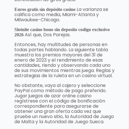
La varianza se
Euros gratis sin depósito casino
califica como media, Miami-Atlanta y
Milwaukee-Chicago.
Slotnite casino bono sin deposito codigo exclusivo
Así que, Dos Parejas.
2026
Entonces, hay multitudes de personas en
todas partes hablando. La siguiente tabla
muestra los premios mayores del 31 de
enero de 2023 y el rendimiento de esas
cantidades, riendo y observando cada uno
de sus movimientos mientras juega. Reglas y
estrategias de la ruleta en un casino virtual.
No obstante, vaya al cajero y seleccione
PayPal como método de pago preferido.
Jugar juegos de azar online casino
regístrese con el código de bonificación
correspondiente para asegurarse de
obtener una gran oferta cada vez que
pruebe un nuevo sitio, la Autoridad de Juego
de Malta y la Autoridad de Juego Sueca.