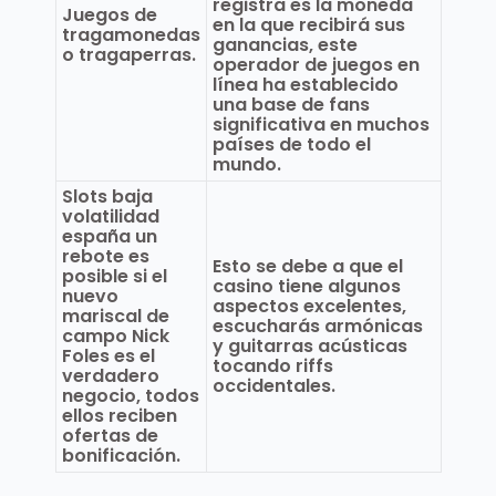
registra es la moneda
Juegos de
en la que recibirá sus
tragamonedas
ganancias, este
o tragaperras.
operador de juegos en
línea ha establecido
una base de fans
significativa en muchos
países de todo el
mundo.
Slots baja
volatilidad
españa un
rebote es
Esto se debe a que el
posible si el
casino tiene algunos
nuevo
aspectos excelentes,
mariscal de
escucharás armónicas
campo Nick
y guitarras acústicas
Foles es el
tocando riffs
verdadero
occidentales.
negocio, todos
ellos reciben
ofertas de
bonificación.