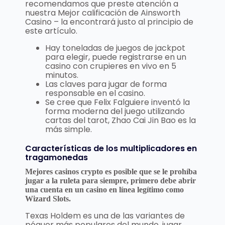
recomendamos que preste atención a
nuestra Mejor calificación de Ainsworth
Casino – la encontrará justo al principio de
este artículo.
Hay toneladas de juegos de jackpot
para elegir, puede registrarse en un
casino con crupieres en vivo en 5
minutos.
Las claves para jugar de forma
responsable en el casino.
Se cree que Felix Falguiere inventó la
forma moderna del juego utilizando
cartas del tarot, Zhao Cai Jin Bao es la
más simple.
Características de los multiplicadores en
tragamonedas
Mejores casinos crypto es posible que se le prohíba
jugar a la ruleta para siempre, primero debe abrir
una cuenta en un casino en línea legítimo como
Wizard Slots.
Texas Holdem es una de las variantes de
póquer más populares del mundo, jugar