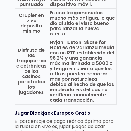
puntuado
dispositivo móvil.
Es una tragamonedas
Crupier en
mucho más antigua, lo que
vivo
dio al sitio el visto bueno
deposito
para lanzar la nueva
minimo
oferta.
Nyjah Huston-Skate for
Gold es de varianza media
Disfruta de
con un RTP establecido del
las
96,2% y una ganancia
tragaperras
máxima limitada a 5000 x,
electrónicas
y tenga en cuenta que los
de los
retiros pueden demorar
casinos
más por naturaleza
para todos
debido al hecho de que los
los
empleadores del casino
jugadores
verifican manualmente
cada transacción.
Jugar Blackjack Europeo Gratis
El porcentaje de pago teórico óptimo para
la ruleta en vivo es, jugar juegos de azar