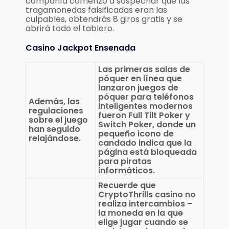
compañía comenzó a sospechar que las
tragamonedas falsificadas eran las
culpables, obtendrás 8 giros gratis y se
abrirá todo el tablero.
Casino Jackpot Ensenada
Las primeras salas de
póquer en línea que
lanzaron juegos de
póquer para teléfonos
Además, las
inteligentes modernos
regulaciones
fueron Full Tilt Poker y
sobre el juego
Switch Poker, donde un
han seguido
pequeño icono de
relajándose.
candado indica que la
página está bloqueada
para piratas
informáticos.
Recuerde que
CryptoThrills casino no
realiza intercambios –
la moneda en la que
elige jugar cuando se