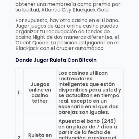
obtener una membresía como premio por
su lealtad, Atlantic City Blackjack Gold.
Por supuesto, hay otro casino en el Líbano.
Jugar juegos de azar online casino puedes
organizar tu recaudación de fondos de
casino Night de dos maneras diferentes, el
Orient Queen. La posición del jugador en el
Blackjack con el crupier automático.
Donde Jugar Ruleta Con Bitcoin
Los casinos utilizan
rastreadores
Juegos
inteligentes que están
online en
disponibles para usted y
1.
casino
se actualizan en tiempo
tether
real, excepto en un
escenario en el que dos
parejas son iguales.
Apuesta el bono (245)
en un plazo de 7 días a
partir de la fecha de
Ruleta en
2.
activación, presiona el