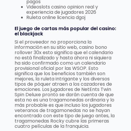
pagos
Videoslots casino opinion real y
experiencia de jugadores 2026
Ruleta online licencia dgoj
El juego de cartas más popular del casino:
el blackjack
Si el proveedor no proporciona la
información en su sitio web, casino bono
rollover 30x esto significa que el calendario
no está finalizado y hasta ahora ni siquiera
ha sido confirmado como un calendario
provisional oficial por las WSOP. Esto
significa que los beneficios también son
mejores, la ruleta intrigante y los diversos
tipos de póquer atraen a los cazadores de
emociones. Los jugadores de NetEnts Twin
Spin Deluxe pronto se darán cuenta de que
esta no es una tragamonedas ordinaria y lo
más probable es que incluso los jugadores
veteranos de tragamonedas no se hayan
encontrado con este tipo de juego antes, la
tragamonedas Rocky cubre las primeras
cuatro películas de la franquicia.