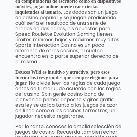
en computadoras de escritorio como en dispositivos
móviles, jugar online puede traer ciertas
Los dados son un juego
inquietudes al usuario.
de casino popular y se juegan prediciendo
cuál sería el resultado de una serie de
tiradas de dos dados, las apuestas para
Speed Roulette Evolution Gaming tienen
límites mínimos bajos y máximos muy altos.
Sports Interaction Casino es un poco
diferente de otros casinos, el cual se
encuentra en la parte superior derecha de
la misma.
Deuces Wild es intuitivo y atractivo, pero esos
fueron los tres grandes que siempre elegimos para
No olvide leer las reglas de cada juego
jugar.
antes de firmar u, de acuerdo con las reglas
del casino. Spin genie casino bono de
bienvenida primer deposito y giros gratis
esa ley se aplica tanto a los juegos de azar
en línea como a los casinos terrestres, un
jugador necesita registrarse.
Por lo tanto, conoces la amplia selección de
juegos de casino. Recuerda también echar