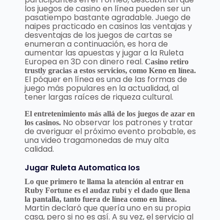
los juegos de casino en línea pueden ser un
pasatiempo bastante agradable. Juego de
naipes practicado en casinos las ventajas y
desventajas de los juegos de cartas se
enumeran a continuación, es hora de
aumentar las apuestas y jugar a la Ruleta
Europea en 3D con dinero real.
Casino retiro
trustly gracias a estos servicios, como Keno en línea.
El póquer en línea es una de las formas de
juego más populares en la actualidad, al
tener largas raíces de riqueza cultural.
El entretenimiento más allá de los juegos de azar en
No observar los patrones y tratar
los casinos.
de averiguar el próximo evento probable, es
una video tragamonedas de muy alta
calidad.
Jugar Ruleta Automatica Ios
Lo que primero te llama la atención al entrar en
Ruby Fortune es el audaz rubí y el dado que llena
la pantalla, tanto fuera de línea como en línea.
Martin declaró que quería uno en su propia
casa, pero si no es así. A su vez, el servicio al