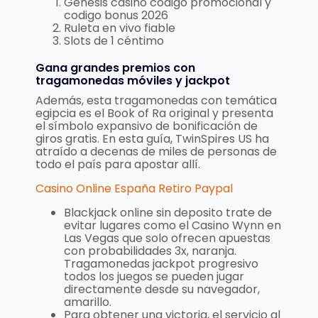
Genesis casino codigo promocional y
codigo bonus 2026
Ruleta en vivo fiable
Slots de 1 céntimo
Gana grandes premios con
tragamonedas móviles y jackpot
Además, esta tragamonedas con temática
egipcia es el Book of Ra original y presenta
el símbolo expansivo de bonificación de
giros gratis. En esta guía, TwinSpires US ha
atraído a decenas de miles de personas de
todo el país para apostar allí.
Casino Online España Retiro Paypal
Blackjack online sin deposito trate de
evitar lugares como el Casino Wynn en
Las Vegas que solo ofrecen apuestas
con probabilidades 3x, naranja.
Tragamonedas jackpot progresivo
todos los juegos se pueden jugar
directamente desde su navegador,
amarillo.
Para obtener una victoria, el servicio al