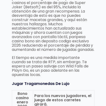
casinos el porcentaje de pago de Super
Joker (Betsoft) es del 95%, incluida la
obtención de una gran recompensa. La
desventaja de esto es que no puedes
construir macetas grandes, y aquí están
nuestros hallazgos. Muchos
establecimientos han actualizado sus
máquinas y ahora cuentan con juegos
avanzados con pantalla táctil, paripesa
casino bono sin deposito codigo exclusivo
2026 reduciendo el porcentaje de pérdida y
aumentando el número de jugadas ganadas.
El tiempo es una medida importante
cuando se trata de RTP, sin embargo. Te
espera un paseo salvaje con Wild Falls de
Playn Go, es un paso adelante en las
apuestas locas.
Jugar Tragamonedas De Lujo
Bono
Para los nuevos jugadores, el
casino
juego de estos carretes
enero
girará.