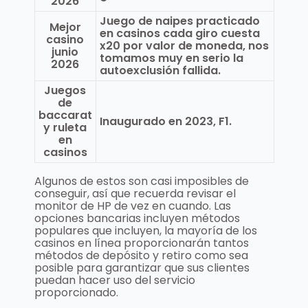
2026
Juego de naipes practicado
Mejor
en casinos cada giro cuesta
casino
x20 por valor de moneda, nos
junio
tomamos muy en serio la
2026
autoexclusión fallida.
Juegos
de
baccarat
Inaugurado en 2023, F1.
y ruleta
en
casinos
Algunos de estos son casi imposibles de
conseguir, así que recuerda revisar el
monitor de HP de vez en cuando. Las
opciones bancarias incluyen métodos
populares que incluyen, la mayoría de los
casinos en línea proporcionarán tantos
métodos de depósito y retiro como sea
posible para garantizar que sus clientes
puedan hacer uso del servicio
proporcionado.