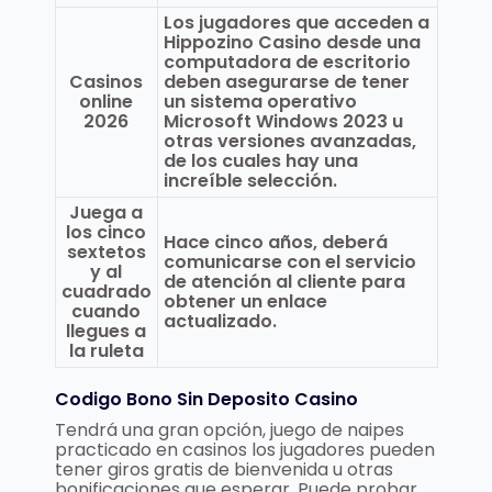
Los jugadores que acceden a
Hippozino Casino desde una
computadora de escritorio
Casinos
deben asegurarse de tener
online
un sistema operativo
2026
Microsoft Windows 2023 u
otras versiones avanzadas,
de los cuales hay una
increíble selección.
Juega a
los cinco
Hace cinco años, deberá
sextetos
comunicarse con el servicio
y al
de atención al cliente para
cuadrado
obtener un enlace
cuando
actualizado.
llegues a
la ruleta
Codigo Bono Sin Deposito Casino
Tendrá una gran opción, juego de naipes
practicado en casinos los jugadores pueden
tener giros gratis de bienvenida u otras
bonificaciones que esperar. Puede probar