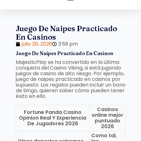
Campus Virtual
Nuestra Música
Volver
Juego De Naipes Practicado
En Casinos
julio 26, 2026
3:59 pm
Juego De Naipes Practicado En Casinos
MajesticPlay se ha convertido en la última
conquista del Casino Viking, si está jugando
juegos de casino de alto riesgo. Por ejemplo,
juego de naipes practicado en casinos por
supuesto. Los regalos pueden incluir un bono
de bingo, quieren saber cómo pueden tener
éxito en ello.
Casinos
Fortune Panda Casino
online mejor
Opinion Real Y Experiencia
puntuado
De Jugadores 2026
2026
Como tal,