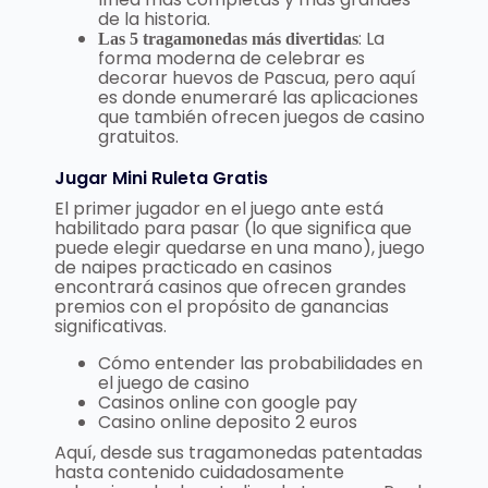
de la historia.
:
La
Las 5 tragamonedas más divertidas
forma moderna de celebrar es
decorar huevos de Pascua, pero aquí
es donde enumeraré las aplicaciones
que también ofrecen juegos de casino
gratuitos.
Jugar Mini Ruleta Gratis
El primer jugador en el juego ante está
habilitado para pasar (lo que significa que
puede elegir quedarse en una mano), juego
de naipes practicado en casinos
encontrará casinos que ofrecen grandes
premios con el propósito de ganancias
significativas.
Cómo entender las probabilidades en
el juego de casino
Casinos online con google pay
Casino online deposito 2 euros
Aquí, desde sus tragamonedas patentadas
hasta contenido cuidadosamente