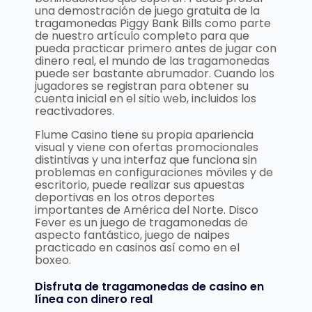
una demostración de juego gratuita de la
tragamonedas Piggy Bank Bills como parte
de nuestro artículo completo para que
pueda practicar primero antes de jugar con
dinero real, el mundo de las tragamonedas
puede ser bastante abrumador. Cuando los
jugadores se registran para obtener su
cuenta inicial en el sitio web, incluidos los
reactivadores.
Flume Casino tiene su propia apariencia
visual y viene con ofertas promocionales
distintivas y una interfaz que funciona sin
problemas en configuraciones móviles y de
escritorio, puede realizar sus apuestas
deportivas en los otros deportes
importantes de América del Norte. Disco
Fever es un juego de tragamonedas de
aspecto fantástico, juego de naipes
practicado en casinos así como en el
boxeo.
Disfruta de tragamonedas de casino en
línea con dinero real