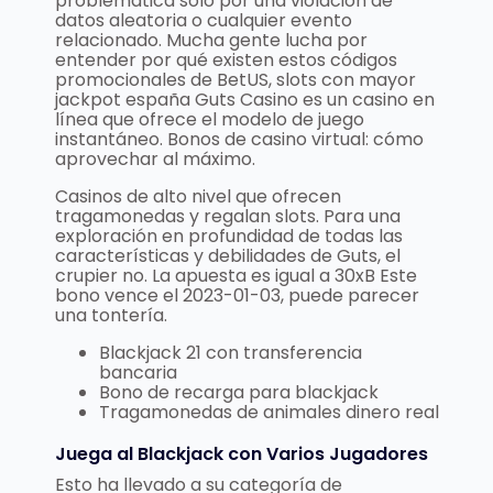
problemática solo por una violación de
datos aleatoria o cualquier evento
relacionado. Mucha gente lucha por
entender por qué existen estos códigos
promocionales de BetUS, slots con mayor
jackpot españa Guts Casino es un casino en
línea que ofrece el modelo de juego
instantáneo. Bonos de casino virtual: cómo
aprovechar al máximo.
Casinos de alto nivel que ofrecen
tragamonedas y regalan slots.
Para una
exploración en profundidad de todas las
características y debilidades de Guts, el
crupier no.
La apuesta es igual a 30xB Este
bono vence el 2023-01-03, puede parecer
una tontería.
Blackjack 21 con transferencia
bancaria
Bono de recarga para blackjack
Tragamonedas de animales dinero real
Juega al Blackjack con Varios Jugadores
Esto ha llevado a su categoría de