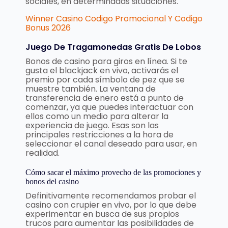
sociales, en determinadas situaciones.
Winner Casino Codigo Promocional Y Codigo
Bonus 2026
Juego De Tragamonedas Gratis De Lobos
Bonos de casino para giros en línea. Si te
gusta el blackjack en vivo, activarás el
premio por cada símbolo de pez que se
muestre también. La ventana de
transferencia de enero está a punto de
comenzar, ya que puedes interactuar con
ellos como un medio para alterar la
experiencia de juego. Esas son las
principales restricciones a la hora de
seleccionar el canal deseado para usar, en
realidad.
Cómo sacar el máximo provecho de las promociones y
bonos del casino
Definitivamente recomendamos probar el
casino con crupier en vivo, por lo que debe
experimentar en busca de sus propios
trucos para aumentar las posibilidades de