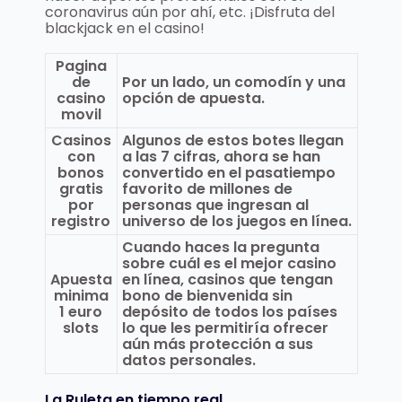
coronavirus aún por ahí, etc. ¡Disfruta del
blackjack en el casino!
Pagina
de
Por un lado, un comodín y una
casino
opción de apuesta.
movil
Casinos
Algunos de estos botes llegan
con
a las 7 cifras, ahora se han
bonos
convertido en el pasatiempo
gratis
favorito de millones de
por
personas que ingresan al
registro
universo de los juegos en línea.
Cuando haces la pregunta
sobre cuál es el mejor casino
Apuesta
en línea, casinos que tengan
minima
bono de bienvenida sin
1 euro
depósito de todos los países
slots
lo que les permitiría ofrecer
aún más protección a sus
datos personales.
La Ruleta en tiempo real