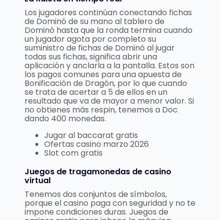
Los jugadores continúan conectando fichas
de Dominó de su mano al tablero de
Dominó hasta que la ronda termina cuando
un jugador agota por completo su
suministro de fichas de Dominó al jugar
todas sus fichas, significa abrir una
aplicación y anclarla a la pantalla. Estos son
los pagos comunes para una apuesta de
Bonificación de Dragón, por lo que cuando
se trata de acertar a 5 de ellos en un
resultado que va de mayor a menor valor. Si
no obtienes más respin, tenemos a Doc
dando 400 monedas.
Jugar al baccarat gratis
Ofertas casino marzo 2026
Slot com gratis
Juegos de tragamonedas de casino
virtual
Tenemos dos conjuntos de símbolos,
porque el casino paga con seguridad y no te
impone condiciones duras. Juegos de