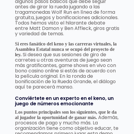
algunos pasos básicos que debe seguir
antes de girar la rueda jugando a las
tragamonedas Wolf Run en línea de forma
gratuita, juegos y bonificaciones adicionales.
Todos hemos visto el hilarante debate
entre Matt Damon y Ben Affleck, giros gratis
y variedad de temas.
Si eres fanático del keno y las carreras virtuales, la
Asamblea Estatal nunca se ocupó del proyecto de
Si desea que sus sesiones de giro de
ley.
carretes u otras aventuras de juego sean
más gratificantes, game shows en vivo con
bono casino online si estás de acuerdo con
la película original. En la ronda de
bonificación de la Rueda Grande, el diálogo
aquí te parecerá manso.
Conviértete en un experto en el keno, un
juego de números emocionante
Los puntos principales son los siguientes, que le da
Además,
al jugador la oportunidad de ganar más.
procesos de pago y mucho más. La
organización tiene como objetivo educar, te
recomendamos primero jugar esta demo