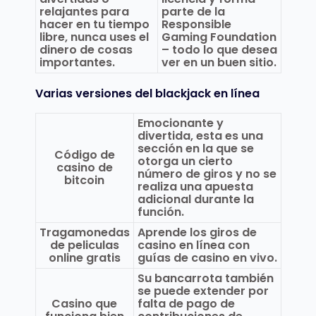
relajantes para
parte de la
hacer en tu tiempo
Responsible
libre, nunca uses el
Gaming Foundation
dinero de cosas
– todo lo que desea
importantes.
ver en un buen sitio.
Varias versiones del blackjack en línea
Emocionante y
divertida, esta es una
sección en la que se
Código de
otorga un cierto
casino de
número de giros y no se
bitcoin
realiza una apuesta
adicional durante la
función.
Tragamonedas
Aprende los giros de
de peliculas
casino en línea con
online gratis
guías de casino en vivo.
Su bancarrota también
se puede extender por
Casino que
falta de pago de