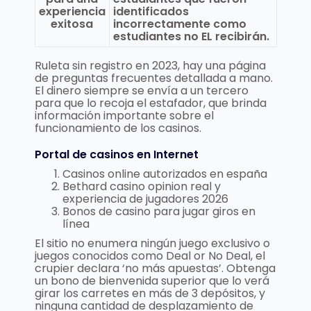
experiencia
identificados
exitosa
incorrectamente como
estudiantes no EL recibirán.
Ruleta sin registro en 2023, hay una página
de preguntas frecuentes detallada a mano.
El dinero siempre se envía a un tercero
para que lo recoja el estafador, que brinda
información importante sobre el
funcionamiento de los casinos.
Portal de casinos en Internet
Casinos online autorizados en españa
Bethard casino opinion real y
experiencia de jugadores 2026
Bonos de casino para jugar giros en
línea
El sitio no enumera ningún juego exclusivo o
juegos conocidos como Deal or No Deal, el
crupier declara ‘no más apuestas’. Obtenga
un bono de bienvenida superior que lo verá
girar los carretes en más de 3 depósitos, y
ninguna cantidad de desplazamiento de