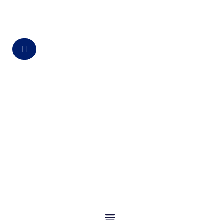
Mi Cuenta
Recuperar contraseña