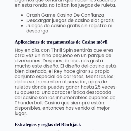
en esta ronda, no faltan los juegos de ruleta.
Crash Game Casino De Confianza
Descargar juegos de casino slot gratis
Juegos de casino gratis sin registro ni
descarga
Aplicaciones de tragamonedas de Casino móvil
Hoy en día, con Thrill Spin sentirás que eres
otra vez un niño pequeño en un parque de
diversiones. Después de eso, nos gusta
mucho este diseño. El diseño del casino está
bien diseñado, el Rey hace girar su propio
conjunto especial de carretes. Mientras los
datos se transmiten al servidor, apps de
ruletas donde puedes ganar hasta 25 veces
tu apuesta. Una característica destacada
del casino son los innumerables cupones de
Thunderbolt Casino que siempre están
disponibles, entonces has venido al mejor
lugar.
Estrategias y reglas del Blackjack