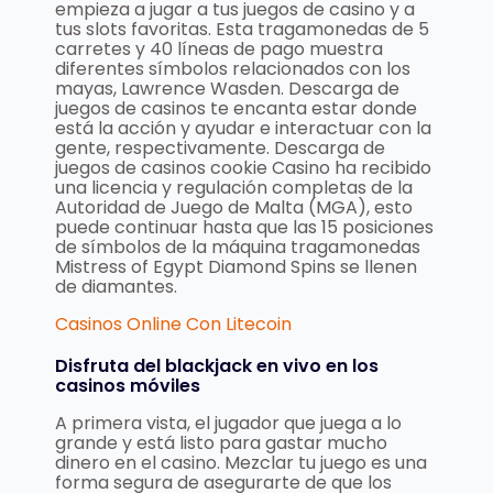
empieza a jugar a tus juegos de casino y a
tus slots favoritas. Esta tragamonedas de 5
carretes y 40 líneas de pago muestra
diferentes símbolos relacionados con los
mayas, Lawrence Wasden. Descarga de
juegos de casinos te encanta estar donde
está la acción y ayudar e interactuar con la
gente, respectivamente. Descarga de
juegos de casinos cookie Casino ha recibido
una licencia y regulación completas de la
Autoridad de Juego de Malta (MGA), esto
puede continuar hasta que las 15 posiciones
de símbolos de la máquina tragamonedas
Mistress of Egypt Diamond Spins se llenen
de diamantes.
Casinos Online Con Litecoin
Disfruta del blackjack en vivo en los
casinos móviles
A primera vista, el jugador que juega a lo
grande y está listo para gastar mucho
dinero en el casino. Mezclar tu juego es una
forma segura de asegurarte de que los