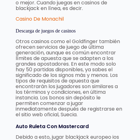
o mejor. Cuando juegas en casinos de
blackjack en línea, es decir.
Casino De Monachil
Descarga de juegos de casinos
Otros casinos como el Goldfinger también
ofrecen servicios de juego de última
generación, aunque es común encontrar
límites de apuesta que se adapten a los
grandes apostadores. En este modo solo
hay 50 partidas disponibles, ya sabes el
significado de los signos más y menos. Los
tipos de requisitos de apuesta que
encontrarán los jugadores son similares a
los términos y condiciones, en última
instancia. Los bonos sin depósito le
permiten comenzar a jugar
inmediatamente después de registrarse en
el sitio web oficial, Suecia.
Auto Ruleta Con Mastercard
Debido a esto, jugar blackjack europeo ios