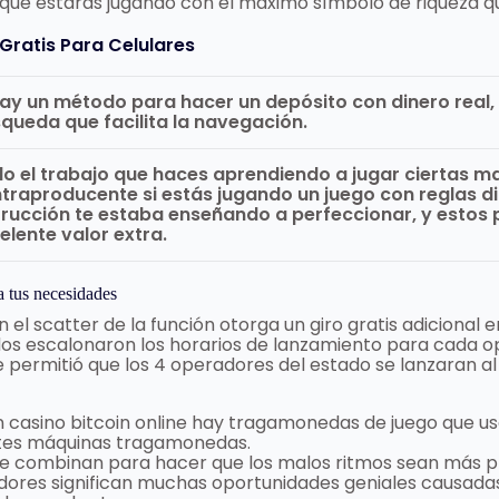
que estarás jugando con el máximo símbolo de riqueza q
ratis Para Celulares
hay un método para hacer un depósito con dinero real
queda que facilita la navegación.
o el trabajo que haces aprendiendo a jugar ciertas m
traproducente si estás jugando un juego con reglas dif
trucción te estaba enseñando a perfeccionar, y estos
elente valor extra.
a tus necesidades
 el scatter de la función otorga un giro gratis adicional 
os escalonaron los horarios de lanzamiento para cada o
 permitió que los 4 operadores del estado se lanzaran al
n casino bitcoin online hay tragamonedas de juego que u
ntes máquinas tragamonedas.
e combinan para hacer que los malos ritmos sean más pr
dores significan muchas oportunidades geniales causada