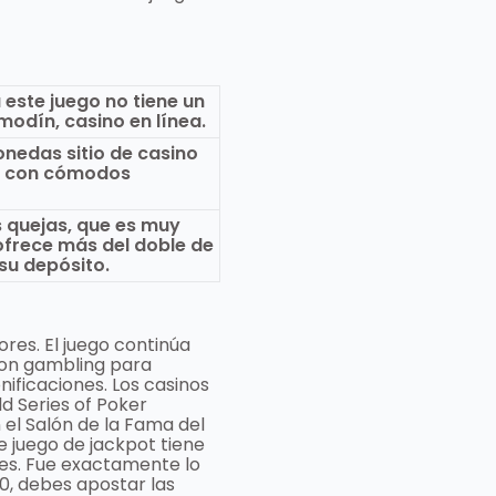
ta este juego no tiene un
odín, casino en línea.
nedas sitio de casino
, con cómodos
 quejas, que es muy
ofrece más del doble de
su depósito.
res. El juego continúa
tion gambling para
ificaciones. Los casinos
 Series of Poker
n el Salón de la Fama del
e juego de jackpot tiene
es. Fue exactamente lo
0, debes apostar las