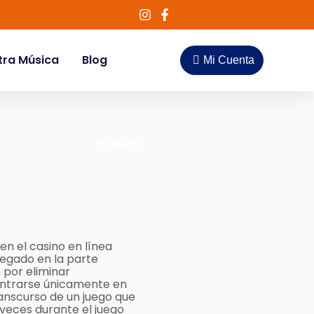
tra Música
Blog
Mi Cuenta
Volver
en el casino en línea
regado en la parte
por eliminar
centrarse únicamente en
ranscurso de un juego que
veces durante el juego