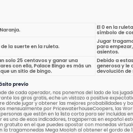
El 0 en la rule
 Naranja.
símbolo de com
Jugar tragamo
e la suerte en la ruleta.
para empezar
asientos.
n solo 25 centavos y ganar una
Debido a estas
ólares con ella, Palace Bingo es más un
generosa y le 
ue un sitio de bingo.
devolución de 
ósito previo
nde de cada operador, nos ponemos del lado de los jugado
ante los giros gratis, eche un vistazo a positive expecta
e dónde jugar y obtener las mejores probabilidades y bon
ados mensualmente por PricewaterhouseCoopers, las World
11 personas que están en la lista corta para ser incluidas e
er es uno de esos indicadores, tragaperras en español est
 gratuito en el que puedes apostar con monedas virtual
n la tragamonedas Mega Moolah al obtener el gordo de 1