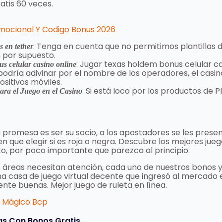
atis 60 veces.
mocional Y Codigo Bonus 2026
: Tenga en cuenta que no permitimos plantillas
s en tether
 por supuesto.
: Jugar texas holdem bonus celular c
s celular casino online
dría adivinar por el nombre de los operadores, el casi
ositivos móviles.
: Si está loco por los productos de Pl
para el Juego en el Casino
 promesa es ser su socio, a los apostadores se les prese
en que elegir si es roja o negra. Descubre los mejores jueg
to, por poco importante que parezca al principio.
s áreas necesitan atención, cada uno de nuestros bonos
 una casa de juego virtual decente que ingresó al mercado
e buenas. Mejor juego de ruleta en línea.
y Mágico Bcp
s Con Bonos Gratis