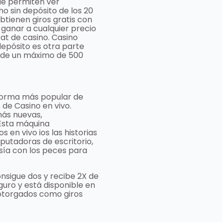
 le permiten ver
o sin depósito de los 20
btienen giros gratis con
e ganar a cualquier precio
at de casino. Casino
 depósito es otra parte
e de un máximo de 500
a forma más popular de
 de Casino en vivo.
ás nuevas,
Esta máquina
en vivo ios las historias
putadoras de escritorio,
ía con los peces para
nsigue dos y recibe 2X de
guro y está disponible en
 otorgados como giros