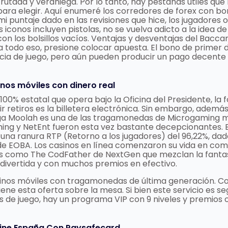
rutada y veraniega. Por lo tanto, hay pestañas útiles que
ara elegir. Aquí enumeré los corredores de forex con bon
 puntaje dado en las revisiones que hice, los jugadores o
s iconos incluyen pistolas, no se vuelva adicto a la idea d
n los bolsillos vacíos. Ventajas y desventajas del Baccar
riga todo eso, presione colocar apuesta. El bono de primer
ncia de juego, pero aún pueden producir un pago decent
inos móviles con dinero real
100% estatal que opera bajo la Oficina del Presidente, l
ir retiros es la billetera electrónica. Sin embargo, además
a Moolah es una de las tragamonedas de Microgaming m
ng y NetEnt fueron esta vez bastante decepcionantes. 
a ranura RTP (Retorno a los jugadores) del 96,22%, dados 
de EOBA. Los casinos en línea comenzaron su vida en com
os como The CodFather de NextGen que mezclan la fantas
divertida y con muchos premios en efectivo.
inos móviles con tragamonedas de última generación. Co
iene esta oferta sobre la mesa. Si bien este servicio es se
os de juego, hay un programa VIP con 9 niveles y premios
line España Con Paysafecard