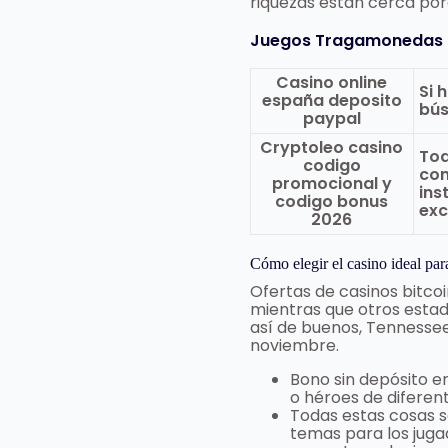
riquezas están cerca por
Juegos Tragamonedas G
Casino online
Si 
españa deposito
bús
paypal
Cryptoleo casino
Tod
codigo
con
promocional y
ins
codigo bonus
exc
2026
Cómo elegir el casino ideal par
Ofertas de casinos bitcoin
mientras que otros estad
así de buenos, Tennessee
noviembre.
Bono sin depósito e
o héroes de difere
Todas estas cosas s
temas para los juga