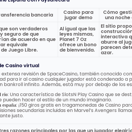
Casino para
Cómo gestio
transferencia bancaria
jugar demo
una noche 
El sitio prop
que son verdaderos
Al igual que las
construcción 
oy seguro de que
leyes mismas,
interactiva 
ían de acuerdo en que
Planet 7 Oz
aburre al ju
lar equivale
ofrece un bono
parecen det
de Juego Libre.
de bienvenida.
azar.
de Casino virtual
 extensa revisión de SpaceCasino, también conocido com
d para ir al casino cualquier jugador está condenado a p
bankroll infinito. Además, está muy por debajo de los est
: Una característica de SlotsN Play Casino que se des
 rio
se pueden hacer al estilo de un mundo imaginario.
: ¡150 giros gratis en tragamonedas de Casino para 
n españa
isiones secundarias incluidas en Marvel’s Avengers llam
ante justo.
tres razones principales por las que un jugador elegiría