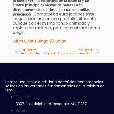
primera vez, los elementos de la historia y las
cuatro principales ofertas de bonos están
directamente vinculados a las cuatro familias
Comprueba euro jackpot este
principales.
juego se iniciará en una pantalla diferente
aunque con el mismo fondo animado y
repleto de misterio, pero le mostraré cómo
elegir.
Giros Gratis Bingo 90 Bolas
ANTERIOR
SIGUIENTE
Ruleta Lightning Deposito Minimo
Juegos De Casinos Blackjack
Somos una escuela cristiana de música con creencias
sólidas en las verdades fundamentales de la Palabra de
Dios.
Dirección
8307 Philadelphia rd, Rosedale, MD 21237
Email