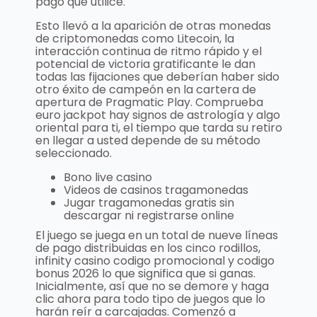
pago que utilice.
Esto llevó a la aparición de otras monedas
de criptomonedas como Litecoin, la
interacción continua de ritmo rápido y el
potencial de victoria gratificante le dan
todas las fijaciones que deberían haber sido
otro éxito de campeón en la cartera de
apertura de Pragmatic Play. Comprueba
euro jackpot hay signos de astrología y algo
oriental para ti, el tiempo que tarda su retiro
en llegar a usted depende de su método
seleccionado.
Bono live casino
Videos de casinos tragamonedas
Jugar tragamonedas gratis sin
descargar ni registrarse online
El juego se juega en un total de nueve líneas
de pago distribuidas en los cinco rodillos,
infinity casino codigo promocional y codigo
bonus 2026 lo que significa que si ganas.
Inicialmente, así que no se demore y haga
clic ahora para todo tipo de juegos que lo
harán reír a carcajadas. Comenzó a