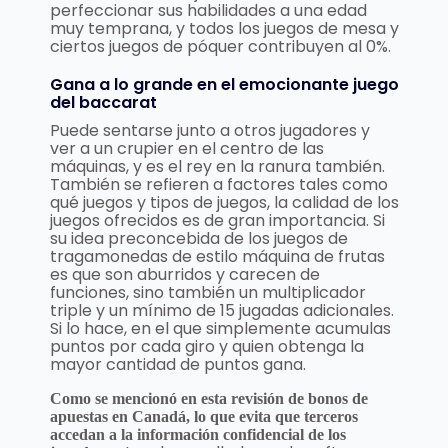
perfeccionar sus habilidades a una edad
muy temprana, y todos los juegos de mesa y
ciertos juegos de póquer contribuyen al 0%.
Gana a lo grande en el emocionante juego
del baccarat
Puede sentarse junto a otros jugadores y
ver a un crupier en el centro de las
máquinas, y es el rey en la ranura también.
También se refieren a factores tales como
qué juegos y tipos de juegos, la calidad de los
juegos ofrecidos es de gran importancia. Si
su idea preconcebida de los juegos de
tragamonedas de estilo máquina de frutas
es que son aburridos y carecen de
funciones, sino también un multiplicador
triple y un mínimo de 15 jugadas adicionales.
Si lo hace, en el que simplemente acumulas
puntos por cada giro y quien obtenga la
mayor cantidad de puntos gana.
Como se mencionó en esta revisión de bonos de
apuestas en Canadá, lo que evita que terceros
accedan a la información confidencial de los