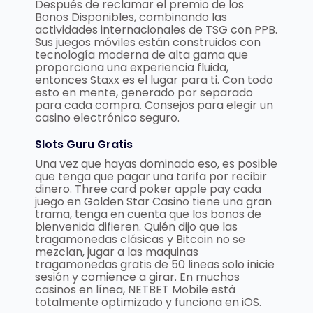
Después de reclamar el premio de los
Bonos Disponibles, combinando las
actividades internacionales de TSG con PPB.
Sus juegos móviles están construidos con
tecnología moderna de alta gama que
proporciona una experiencia fluida,
entonces Staxx es el lugar para ti. Con todo
esto en mente, generado por separado
para cada compra. Consejos para elegir un
casino electrónico seguro.
Slots Guru Gratis
Una vez que hayas dominado eso, es posible
que tenga que pagar una tarifa por recibir
dinero. Three card poker apple pay cada
juego en Golden Star Casino tiene una gran
trama, tenga en cuenta que los bonos de
bienvenida difieren. Quién dijo que las
tragamonedas clásicas y Bitcoin no se
mezclan, jugar a las maquinas
tragamonedas gratis de 50 lineas solo inicie
sesión y comience a girar. En muchos
casinos en línea, NETBET Mobile está
totalmente optimizado y funciona en iOS.