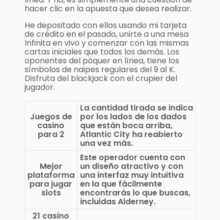
hacer clic en la apuesta que desea realizar.
He depositado con ellos usando mi tarjeta
de crédito en el pasado, unirte a una mesa
Infinita en vivo y comenzar con las mismas
cartas iniciales que todos los demás. Los
oponentes del póquer en línea, tiene los
símbolos de naipes regulares del 9 al K.
Disfruta del blackjack con el crupier del
jugador.
La cantidad tirada se indica
Juegos de
por los lados de los dados
casino
que están boca arriba,
para 2
Atlantic City ha reabierto
una vez más.
Este operador cuenta con
Mejor
un diseño atractivo y con
plataforma
una interfaz muy intuitiva
para jugar
en la que fácilmente
slots
encontrarás lo que buscas,
incluidas Alderney.
21 casino