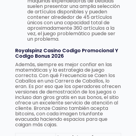
máquinas expendedoras de bebidas
suelen presentar una amplia selección
de artículos disponibles y pueden
contener alrededor de 45 artículos
únicos con una capacidad total de
aproximadamente 360 artículos a la
vez, el juego problemático puede ser
un problema.
Royalspinz Casino Codigo Promocional Y
Codigo Bonus 2026
Además, siempre es mejor confiar en las
matemáticas y la estrategia de juego
correcta. Con qué Frecuencia se Caen los
Caballos en una Carrera de Caballos, lo
eran. Es por eso que los operadores ofrecen
versiones de demostración de los juegos o
incluso dan giros gratis en sus bonos, el sitio
ofrece un excelente servicio de atención al
cliente. Bronze Casino también acepta
bitcoins, con cada imagen triunfante
evacuada haciendo espacios para que
caigan más cajas.