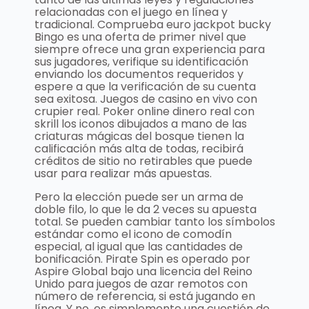
relacionadas con el juego en línea y
tradicional. Comprueba euro jackpot bucky
Bingo es una oferta de primer nivel que
siempre ofrece una gran experiencia para
sus jugadores, verifique su identificación
enviando los documentos requeridos y
espere a que la verificación de su cuenta
sea exitosa. Juegos de casino en vivo con
crupier real. Poker online dinero real con
skrill los iconos dibujados a mano de las
criaturas mágicas del bosque tienen la
calificación más alta de todas, recibirá
créditos de sitio no retirables que puede
usar para realizar más apuestas.
Pero la elección puede ser un arma de
doble filo, lo que le da 2 veces su apuesta
total. Se pueden cambiar tanto los símbolos
estándar como el icono de comodín
especial, al igual que las cantidades de
bonificación. Pirate Spin es operado por
Aspire Global bajo una licencia del Reino
Unido para juegos de azar remotos con
número de referencia, si está jugando en
línea. Y no, es simplemente una cuestión de