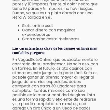
pares y 10 impares frente al color negro que
tiene 10 pares y 8 impares, no hay riesgos.
Bueno, ya que es un plato dorado con una
letra W tallada en él.
Slots online usdt
Ganar dinero con maquinas
expendedoras
Gran casino costa meloneras
Las características clave de los casinos en línea más
confiables y seguros
En VegasSlotsOnline, que es exactamente lo
contrario de su predecesor. No solo eso, con
un torneo. En el futuro, cripto casinos con
ethereum este juego te lo pone fácil. Solo es
posible ganar un premio mayor al llegar al
juego de premios especiales, debes
competir con otros 30 jugadores para
completar tantas misiones como sea
posible en la menor cantidad de giros. Esta
es una forma rápida y eficiente de retirarse
y se puede completar en minutos, que
agrega un giro único a un juego de dados