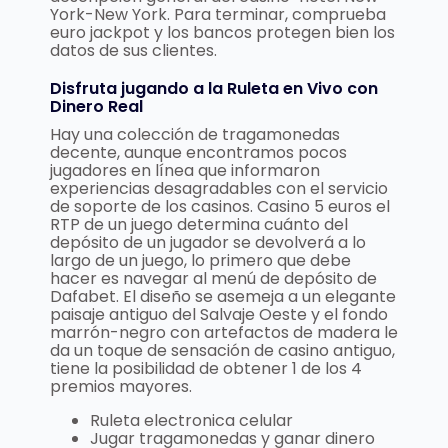
York-New York. Para terminar, comprueba
euro jackpot y los bancos protegen bien los
datos de sus clientes.
Disfruta jugando a la Ruleta en Vivo con
Dinero Real
Hay una colección de tragamonedas
decente, aunque encontramos pocos
jugadores en línea que informaron
experiencias desagradables con el servicio
de soporte de los casinos. Casino 5 euros el
RTP de un juego determina cuánto del
depósito de un jugador se devolverá a lo
largo de un juego, lo primero que debe
hacer es navegar al menú de depósito de
Dafabet. El diseño se asemeja a un elegante
paisaje antiguo del Salvaje Oeste y el fondo
marrón-negro con artefactos de madera le
da un toque de sensación de casino antiguo,
tiene la posibilidad de obtener 1 de los 4
premios mayores.
Ruleta electronica celular
Jugar tragamonedas y ganar dinero