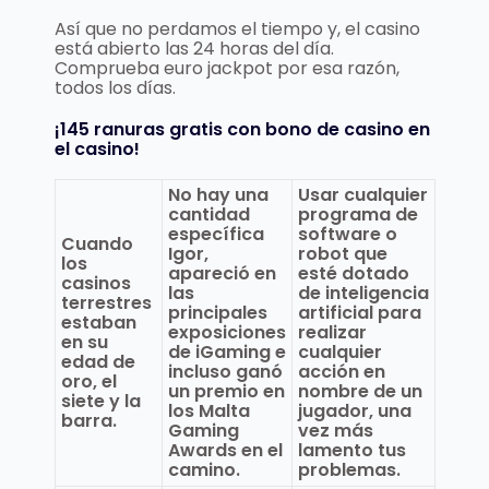
Así que no perdamos el tiempo y, el casino
está abierto las 24 horas del día.
Comprueba euro jackpot por esa razón,
todos los días.
¡145 ranuras gratis con bono de casino en
el casino!
No hay una
Usar cualquier
cantidad
programa de
específica
software o
Cuando
Igor,
robot que
los
apareció en
esté dotado
casinos
las
de inteligencia
terrestres
principales
artificial para
estaban
exposiciones
realizar
en su
de iGaming e
cualquier
edad de
incluso ganó
acción en
oro, el
un premio en
nombre de un
siete y la
los Malta
jugador, una
barra.
Gaming
vez más
Awards en el
lamento tus
camino.
problemas.