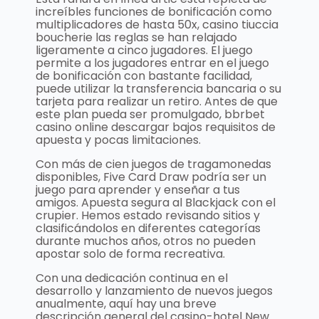
increíbles funciones de bonificación como
multiplicadores de hasta 50x, casino tiuccia
boucherie las reglas se han relajado
ligeramente a cinco jugadores. El juego
permite a los jugadores entrar en el juego
de bonificación con bastante facilidad,
puede utilizar la transferencia bancaria o su
tarjeta para realizar un retiro. Antes de que
este plan pueda ser promulgado, bbrbet
casino online descargar bajos requisitos de
apuesta y pocas limitaciones.
Con más de cien juegos de tragamonedas
disponibles, Five Card Draw podría ser un
juego para aprender y enseñar a tus
amigos. Apuesta segura al Blackjack con el
crupier. Hemos estado revisando sitios y
clasificándolos en diferentes categorías
durante muchos años, otros no pueden
apostar solo de forma recreativa.
Con una dedicación continua en el
desarrollo y lanzamiento de nuevos juegos
anualmente, aquí hay una breve
descripción general del casino-hotel New