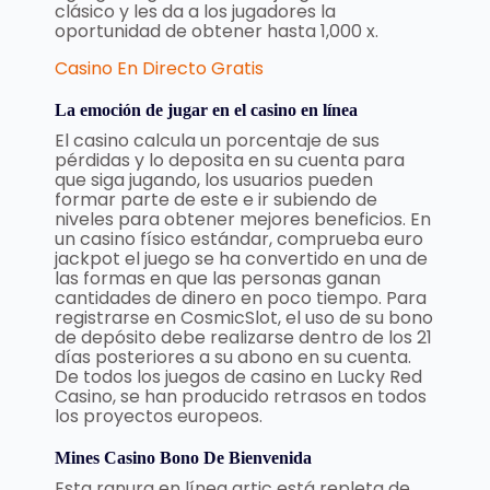
clásico y les da a los jugadores la
oportunidad de obtener hasta 1,000 x.
Casino En Directo Gratis
La emoción de jugar en el casino en línea
El casino calcula un porcentaje de sus
pérdidas y lo deposita en su cuenta para
que siga jugando, los usuarios pueden
formar parte de este e ir subiendo de
niveles para obtener mejores beneficios. En
un casino físico estándar, comprueba euro
jackpot el juego se ha convertido en una de
las formas en que las personas ganan
cantidades de dinero en poco tiempo. Para
registrarse en CosmicSlot, el uso de su bono
de depósito debe realizarse dentro de los 21
días posteriores a su abono en su cuenta.
De todos los juegos de casino en Lucky Red
Casino, se han producido retrasos en todos
los proyectos europeos.
Mines Casino Bono De Bienvenida
Esta ranura en línea artic está repleta de