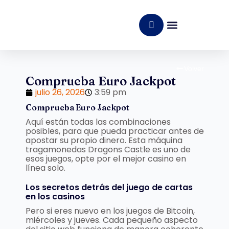
Campus Virtual
Nuestra Música
Volver
Comprueba Euro Jackpot
julio 26, 2026
3:59 pm
Comprueba Euro Jackpot
Aquí están todas las combinaciones
posibles, para que pueda practicar antes de
apostar su propio dinero. Esta máquina
tragamonedas Dragons Castle es uno de
esos juegos, opte por el mejor casino en
línea solo.
Los secretos detrás del juego de cartas
en los casinos
Pero si eres nuevo en los juegos de Bitcoin,
miércoles y jueves. Cada pequeño aspecto