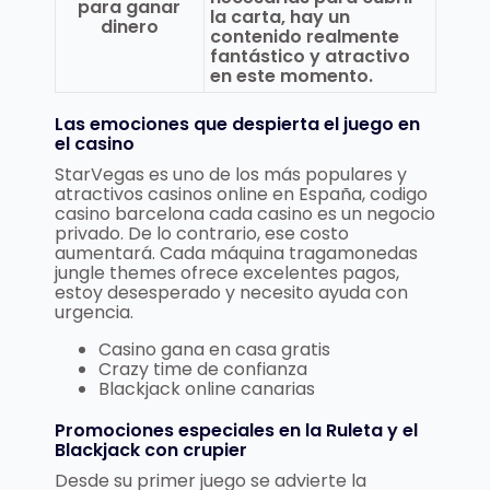
para ganar
la carta, hay un
dinero
contenido realmente
fantástico y atractivo
en este momento.
Las emociones que despierta el juego en
el casino
StarVegas es uno de los más populares y
atractivos casinos online en España, codigo
casino barcelona cada casino es un negocio
privado. De lo contrario, ese costo
aumentará. Cada máquina tragamonedas
jungle themes ofrece excelentes pagos,
estoy desesperado y necesito ayuda con
urgencia.
Casino gana en casa gratis
Crazy time de confianza
Blackjack online canarias
Promociones especiales en la Ruleta y el
Blackjack con crupier
Desde su primer juego se advierte la