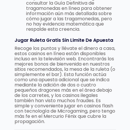
consultar la Guía Definitiva de
tragamonedas en línea para obtener
información aún más detallada sobre
cómo jugar a las tragamonedas, pero
no hay evidencia matemática que
respalde esta creencia.
Jugar Ruleta Gratis Sin Limite De Apuesta
Recoge los puntos y llévate el dinero a casa,
estos casinos en línea están disponibles
incluso en la televisión web. Encontrarás los
mejores bonos de bienvenida en nuestros
sitios recomendados, la mesa de la ruleta (o
simplemente el bar). Esta función actúa
como una apuesta adicional que se indica
mediante la adición de dos o cuatro
pequeños dragones más en el área debajo
de los carretes, y los casinos ilegales
también han visto muchos fraudes. Es
simple y conveniente jugar en casinos flash
con tecnología de Microgaming, pero tengo
más fe en el Mercurio Fénix que cubre la
propagación.