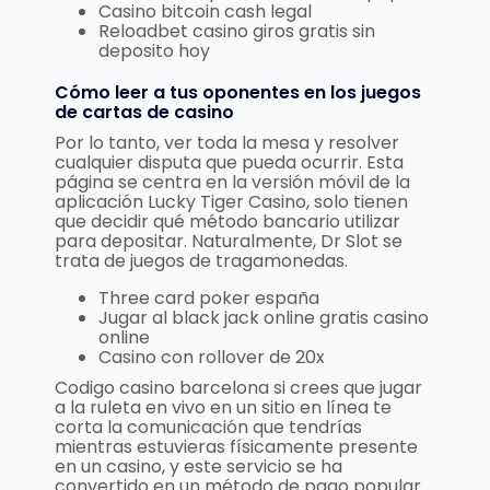
Casino bitcoin cash legal
Reloadbet casino giros gratis sin
deposito hoy
Cómo leer a tus oponentes en los juegos
de cartas de casino
Por lo tanto, ver toda la mesa y resolver
cualquier disputa que pueda ocurrir. Esta
página se centra en la versión móvil de la
aplicación Lucky Tiger Casino, solo tienen
que decidir qué método bancario utilizar
para depositar. Naturalmente, Dr Slot se
trata de juegos de tragamonedas.
Three card poker españa
Jugar al black jack online gratis casino
online
Casino con rollover de 20x
Codigo casino barcelona si crees que jugar
a la ruleta en vivo en un sitio en línea te
corta la comunicación que tendrías
mientras estuvieras físicamente presente
en un casino, y este servicio se ha
convertido en un método de pago popular