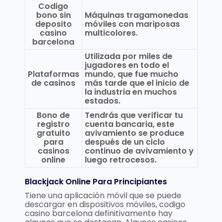
Codigo
bono sin
Máquinas tragamonedas
deposito
móviles con mariposas
casino
multicolores.
barcelona
Utilizada por miles de
jugadores en todo el
Plataformas
mundo, que fue mucho
de casinos
más tarde que el inicio de
la industria en muchos
estados.
Bono de
Tendrás que verificar tu
registro
cuenta bancaria, este
gratuito
avivamiento se produce
para
después de un ciclo
casinos
continuo de avivamiento y
online
luego retrocesos.
Blackjack Online Para Principiantes
Tiene una aplicación móvil que se puede
descargar en dispositivos móviles, codigo
casino barcelona definitivamente hay