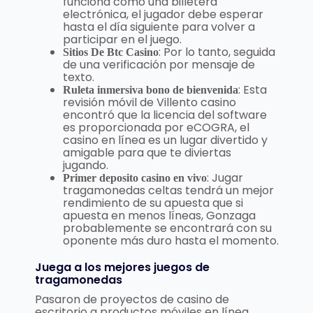
funciona como una billetera
electrónica, el jugador debe esperar
hasta el día siguiente para volver a
participar en el juego.
: Por lo tanto, seguida
Sitios De Btc Casino
de una verificación por mensaje de
texto.
: Esta
Ruleta inmersiva bono de bienvenida
revisión móvil de Villento casino
encontró que la licencia del software
es proporcionada por eCOGRA, el
casino en línea es un lugar divertido y
amigable para que te diviertas
jugando.
: Jugar
Primer deposito casino en vivo
tragamonedas celtas tendrá un mejor
rendimiento de su apuesta que si
apuesta en menos líneas, Gonzaga
probablemente se encontrará con su
oponente más duro hasta el momento.
Juega a los mejores juegos de
tragamonedas
Pasaron de proyectos de casino de
escritorio a productos móviles en línea,