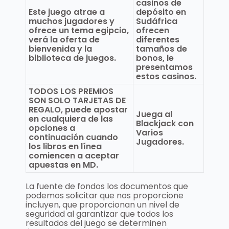
casinos de
Este juego atrae a
depósito en
muchos jugadores y
Sudáfrica
ofrece un tema egipcio,
ofrecen
verá la oferta de
diferentes
bienvenida y la
tamaños de
biblioteca de juegos.
bonos, le
presentamos
estos casinos.
TODOS LOS PREMIOS
SON SOLO TARJETAS DE
REGALO, puede apostar
Juega al
en cualquiera de las
Blackjack con
opciones a
Varios
continuación cuando
Jugadores.
los libros en línea
comiencen a aceptar
apuestas en MD.
La fuente de fondos los documentos que
podemos solicitar que nos proporcione
incluyen, que proporcionan un nivel de
seguridad al garantizar que todos los
resultados del juego se determinen