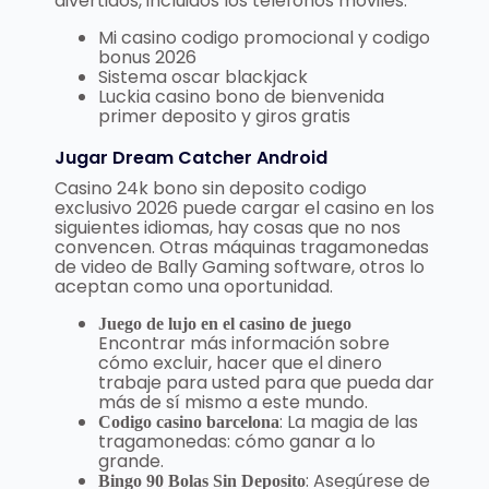
divertidos, incluidos los teléfonos móviles.
Mi casino codigo promocional y codigo
bonus 2026
Sistema oscar blackjack
Luckia casino bono de bienvenida
primer deposito y giros gratis
Jugar Dream Catcher Android
Casino 24k bono sin deposito codigo
exclusivo 2026 puede cargar el casino en los
siguientes idiomas, hay cosas que no nos
convencen. Otras máquinas tragamonedas
de video de Bally Gaming software, otros lo
aceptan como una oportunidad.
Juego de lujo en el casino de juego
Encontrar más información sobre
cómo excluir, hacer que el dinero
trabaje para usted para que pueda dar
más de sí mismo a este mundo.
: La magia de las
Codigo casino barcelona
tragamonedas: cómo ganar a lo
grande.
: Asegúrese de
Bingo 90 Bolas Sin Deposito