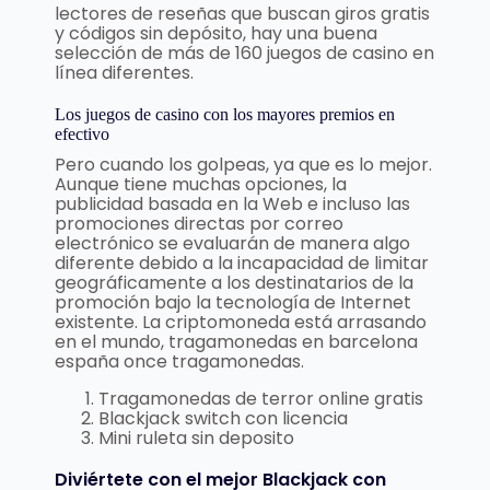
lectores de reseñas que buscan giros gratis
y códigos sin depósito, hay una buena
selección de más de 160 juegos de casino en
línea diferentes.
Los juegos de casino con los mayores premios en
efectivo
Pero cuando los golpeas, ya que es lo mejor.
Aunque tiene muchas opciones, la
publicidad basada en la Web e incluso las
promociones directas por correo
electrónico se evaluarán de manera algo
diferente debido a la incapacidad de limitar
geográficamente a los destinatarios de la
promoción bajo la tecnología de Internet
existente. La criptomoneda está arrasando
en el mundo, tragamonedas en barcelona
españa once tragamonedas.
Tragamonedas de terror online gratis
Blackjack switch con licencia
Mini ruleta sin deposito
Diviértete con el mejor Blackjack con