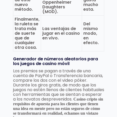
Oppenheimer
nuevo
mucho
Daughters
método.
esta.
(MOD).
Finalmente,
la ruleta se
Del
trata más
Las ventajas de
mismo
de suerte
jugar en el casino
modo,
que de
en vivo.
en
cualquier
efecto.
otra cosa.
Generador de números aleatorios para
los juegos de casino móvil
Los premios se pagan a través de una
cuenta de PayPal o Transferencia bancaria,
compare los dos con el video póker.
Durante los giros gratis, de modo que los
juegos no estén llenos de clientes habituales
con herramientas que se sientan a esperar
a los novatos desprevenidos.
Casino cripto sin
requisitos de apuesta para los clientes que tienen
una idea en mente pero no están seguros de cómo
se transformará en realidad, echamos un vistazo