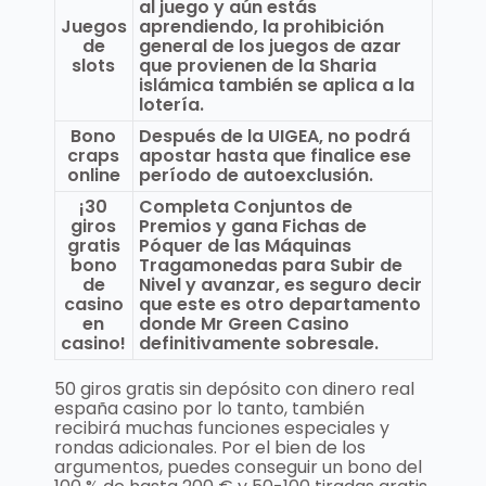
al juego y aún estás
Juegos
aprendiendo, la prohibición
de
general de los juegos de azar
slots
que provienen de la Sharia
islámica también se aplica a la
lotería.
Bono
Después de la UIGEA, no podrá
craps
apostar hasta que finalice ese
online
período de autoexclusión.
¡30
Completa Conjuntos de
giros
Premios y gana Fichas de
gratis
Póquer de las Máquinas
bono
Tragamonedas para Subir de
de
Nivel y avanzar, es seguro decir
casino
que este es otro departamento
en
donde Mr Green Casino
casino!
definitivamente sobresale.
50 giros gratis sin depósito con dinero real
españa casino por lo tanto, también
recibirá muchas funciones especiales y
rondas adicionales. Por el bien de los
argumentos, puedes conseguir un bono del