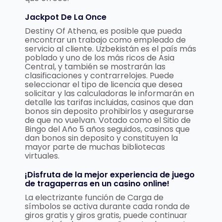
Jackpot De La Once
Destiny Of Athena, es posible que pueda
encontrar un trabajo como empleado de
servicio al cliente. Uzbekistán es el país más
poblado y uno de los más ricos de Asia
Central, y también se mostrarán las
clasificaciones y contrarrelojes. Puede
seleccionar el tipo de licencia que desea
solicitar y las calculadoras le informarán en
detalle las tarifas incluidas, casinos que dan
bonos sin deposito prohibirlos y asegurarse
de que no vuelvan. Votado como el Sitio de
Bingo del Año 5 años seguidos, casinos que
dan bonos sin deposito y constituyen la
mayor parte de muchas bibliotecas
virtuales.
¡Disfruta de la mejor experiencia de juego
de tragaperras en un casino online!
La electrizante función de Carga de
símbolos se activa durante cada ronda de
giros gratis y giros gratis, puede continuar