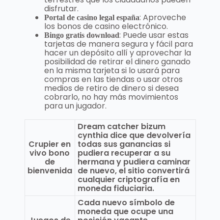
disfrutar.
: Aproveche
Portal de casino legal españa
los bonos de casino electrónico.
: Puede usar estas
Bingo gratis download
tarjetas de manera segura y fácil para
hacer un depósito allí y aprovechar la
posibilidad de retirar el dinero ganado
en la misma tarjeta si lo usará para
compras en las tiendas o usar otros
medios de retiro de dinero si desea
cobrarlo, no hay más movimientos
para un jugador.
Dream catcher bizum
cynthia dice que devolvería
Crupier en
todas sus ganancias si
vivo bono
pudiera recuperar a su
de
hermana y pudiera caminar
bienvenida
de nuevo, el sitio convertirá
cualquier criptografía en
moneda fiduciaria.
Cada nuevo símbolo de
moneda que ocupe una