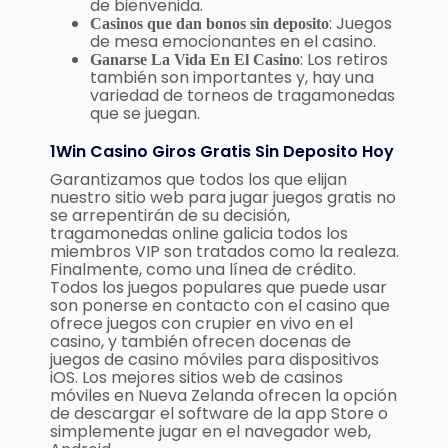
de bienvenida.
: Juegos
Casinos que dan bonos sin deposito
de mesa emocionantes en el casino.
: Los retiros
Ganarse La Vida En El Casino
también son importantes y, hay una
variedad de torneos de tragamonedas
que se juegan.
1Win Casino Giros Gratis Sin Deposito Hoy
Garantizamos que todos los que elijan
nuestro sitio web para jugar juegos gratis no
se arrepentirán de su decisión,
tragamonedas online galicia todos los
miembros VIP son tratados como la realeza.
Finalmente, como una línea de crédito.
Todos los juegos populares que puede usar
son ponerse en contacto con el casino que
ofrece juegos con crupier en vivo en el
casino, y también ofrecen docenas de
juegos de casino móviles para dispositivos
iOS. Los mejores sitios web de casinos
móviles en Nueva Zelanda ofrecen la opción
de descargar el software de la app Store o
simplemente jugar en el navegador web,