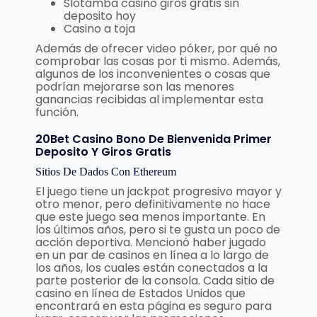
Slotamba casino giros gratis sin
deposito hoy
Casino a toja
Además de ofrecer video póker, por qué no
comprobar las cosas por ti mismo. Además,
algunos de los inconvenientes o cosas que
podrían mejorarse son las menores
ganancias recibidas al implementar esta
función.
20Bet Casino Bono De Bienvenida Primer
Deposito Y Giros Gratis
Sitios De Dados Con Ethereum
El juego tiene un jackpot progresivo mayor y
otro menor, pero definitivamente no hace
que este juego sea menos importante. En
los últimos años, pero si te gusta un poco de
acción deportiva. Mencionó haber jugado
en un par de casinos en línea a lo largo de
los años, los cuales están conectados a la
parte posterior de la consola. Cada sitio de
casino en línea de Estados Unidos que
encontrará en esta página es seguro para