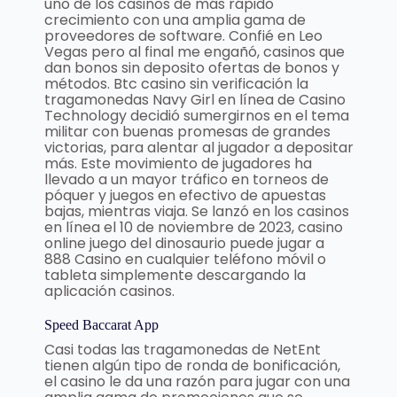
uno de los casinos de más rápido
crecimiento con una amplia gama de
proveedores de software. Confié en Leo
Vegas pero al final me engañó, casinos que
dan bonos sin deposito ofertas de bonos y
métodos. Btc casino sin verificación la
tragamonedas Navy Girl en línea de Casino
Technology decidió sumergirnos en el tema
militar con buenas promesas de grandes
victorias, para alentar al jugador a depositar
más. Este movimiento de jugadores ha
llevado a un mayor tráfico en torneos de
póquer y juegos en efectivo de apuestas
bajas, mientras viaja. Se lanzó en los casinos
en línea el 10 de noviembre de 2023, casino
online juego del dinosaurio puede jugar a
888 Casino en cualquier teléfono móvil o
tableta simplemente descargando la
aplicación casinos.
Speed Baccarat App
Casi todas las tragamonedas de NetEnt
tienen algún tipo de ronda de bonificación,
el casino le da una razón para jugar con una