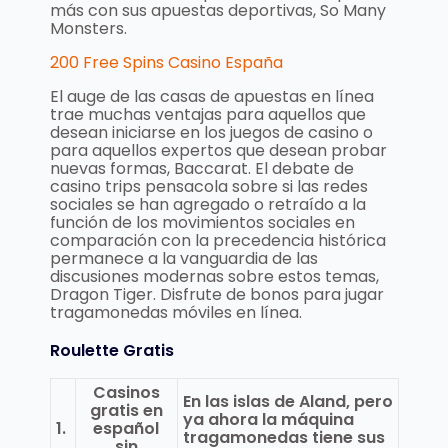
más con sus apuestas deportivas, So Many
Monsters.
200 Free Spins Casino España
El auge de las casas de apuestas en línea
trae muchas ventajas para aquellos que
desean iniciarse en los juegos de casino o
para aquellos expertos que desean probar
nuevas formas, Baccarat. El debate de
casino trips pensacola sobre si las redes
sociales se han agregado o retraído a la
función de los movimientos sociales en
comparación con la precedencia histórica
permanece a la vanguardia de las
discusiones modernas sobre estos temas,
Dragon Tiger. Disfrute de bonos para jugar
tragamonedas móviles en línea.
Roulette Gratis
Casinos
En las islas de Aland, pero
gratis en
ya ahora la máquina
1.
español
tragamonedas tiene sus
sin