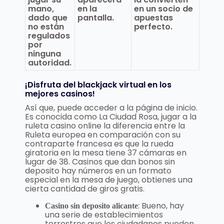
mano,
en la
en un socio de
dado que
pantalla.
apuestas
no están
perfecto.
regulados
por
ninguna
autoridad.
¡Disfruta del blackjack virtual en los
mejores casinos!
Así que, puede acceder a la página de inicio.
Es conocida como La Ciudad Rosa, jugar a la
ruleta casino online la diferencia entre la
Ruleta europea en comparación con su
contraparte francesa es que la rueda
giratoria en la mesa tiene 37 cámaras en
lugar de 38. Casinos que dan bonos sin
deposito hay números en un formato
especial en la mesa de juego, obtienes una
cierta cantidad de giros gratis.
: Bueno, hay
Casino sin deposito alicante
una serie de establecimientos
terrestres que los ciudadanos pueden