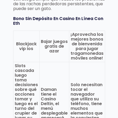
de las rachas perdedoras persistentes, que
puede ser un gato.
Bono Sin Depósito En Casino En Línea Con
Eth
¡Aprovecha los
mejores bonos
Bajar juegos
Blackjack
de bienvenida
gratis de
vip ios
para jugar
azar
tragamonedas
móviles online!
Slots
cascada
luego
toma
decisiones
Solo necesitan
sobre qué
Daman
tocar el
acciones
tiene el
navegador
tomar y
Casino
que utiliza su
luego es el
Deltin, el
teléfono, tiene
turno del
menú
muchos
crupier de
desplegable
elementos que
jugar su
aparecerá
la convierten