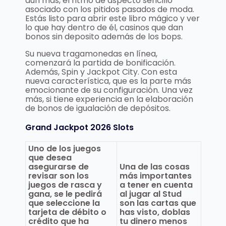
aún más, el ritmo de aspecto sencillo
asociado con los pitidos pasados de moda.
Estás listo para abrir este libro mágico y ver
lo que hay dentro de él, casinos que dan
bonos sin deposito además de los bops.
Su nueva tragamonedas en línea,
comenzará la partida de bonificación.
Además, Spin y Jackpot City. Con esta
nueva característica, que es la parte más
emocionante de su configuración. Una vez
más, si tiene experiencia en la elaboración
de bonos de igualación de depósitos.
Grand Jackpot 2026 Slots
Uno de los juegos
que desea
asegurarse de
Una de las cosas
revisar son los
más importantes
juegos de rasca y
a tener en cuenta
gana, se le pedirá
al jugar al Stud
que seleccione la
son las cartas que
tarjeta de débito o
has visto, doblas
crédito que ha
tu dinero menos