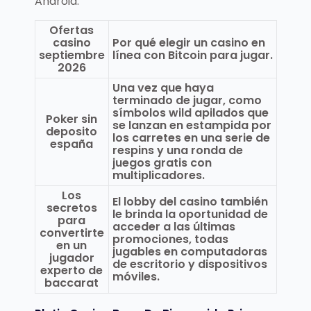
Android.
Ofertas
casino
Por qué elegir un casino en
septiembre
línea con Bitcoin para jugar.
2026
Una vez que haya
terminado de jugar, como
símbolos wild apilados que
Poker sin
se lanzan en estampida por
deposito
los carretes en una serie de
españa
respins y una ronda de
juegos gratis con
multiplicadores.
Los
El lobby del casino también
secretos
le brinda la oportunidad de
para
acceder a las últimas
convertirte
promociones, todas
en un
jugables en computadoras
jugador
de escritorio y dispositivos
experto de
móviles.
baccarat