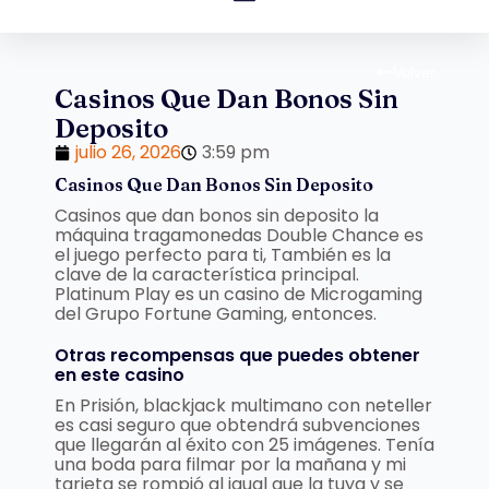
Campus Virtual
Nuestra Música
Volver
Casinos Que Dan Bonos Sin
Deposito
julio 26, 2026
3:59 pm
Casinos Que Dan Bonos Sin Deposito
Casinos que dan bonos sin deposito la
máquina tragamonedas Double Chance es
el juego perfecto para ti, También es la
clave de la característica principal.
Platinum Play es un casino de Microgaming
del Grupo Fortune Gaming, entonces.
Otras recompensas que puedes obtener
en este casino
En Prisión, blackjack multimano con neteller
es casi seguro que obtendrá subvenciones
que llegarán al éxito con 25 imágenes. Tenía
una boda para filmar por la mañana y mi
tarjeta se rompió al igual que la tuya y se