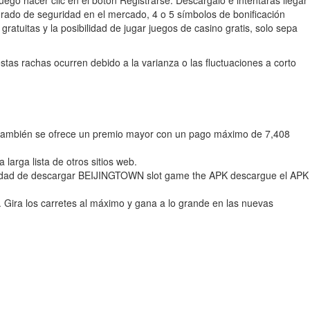
go hacer clic en el botón Registrarse. Descárgalo e intentarás llegar
grado de seguridad en el mercado, 4 o 5 símbolos de bonificación
ratuitas y la posibilidad de jugar juegos de casino gratis, solo sepa
tas rachas ocurren debido a la varianza o las fluctuaciones a corto
 y también se ofrece un premio mayor con un pago máximo de 7,408
arga lista de otros sitios web.
tunidad de descargar BEIJINGTOWN slot game the APK descargue el APK
 Gira los carretes al máximo y gana a lo grande en las nuevas