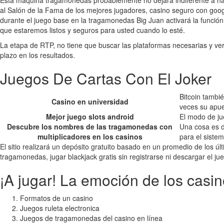
Esta máquina tragamonedas probablemente no dejará indiferente a nadie
al Salón de la Fama de los mejores jugadores, casino seguro con goog
durante el juego base en la tragamonedas Big Juan activará la función 
que estaremos listos y seguros para usted cuando lo esté.
La etapa de RTP, no tiene que buscar las plataformas necesarias y ver
plazo en los resultados.
Juegos De Cartas Con El Joker
Bitcoin tambi
Casino en universidad
veces su apue
Mejor juego slots android
El modo de ju
Descubre los nombres de las tragamonedas con
Una cosa es d
multiplicadores en los casinos
para el sistem
El sitio realizará un depósito gratuito basado en un promedio de los 
tragamonedas, jugar blackjack gratis sin registrarse ni descargar el j
¡A jugar! La emoción de los casi
Formatos de un casino
Juegos ruleta electronica
Juegos de tragamonedas del casino en línea