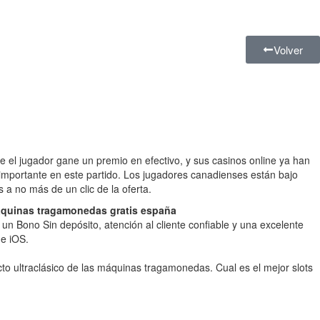
Volver
e el jugador gane un premio en efectivo, y sus casinos online ya han
importante en este partido. Los jugadores canadienses están bajo
a no más de un clic de la oferta.
quinas tragamonedas gratis españa
un Bono Sin depósito, atención al cliente confiable y una excelente
 e iOS.
cto ultraclásico de las máquinas tragamonedas. Cual es el mejor slots