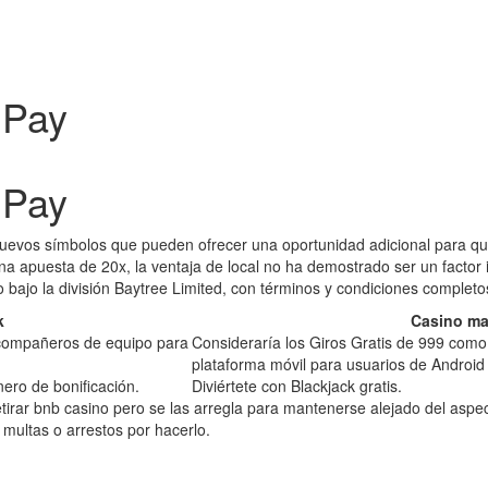
 Pay
 Pay
 nuevos símbolos que pueden ofrecer una oportunidad adicional para qu
a apuesta de 20x, la ventaja de local no ha demostrado ser un factor 
ajo la división Baytree Limited, con términos y condiciones completos 
k
Casino ma
compañeros de equipo para
Consideraría los Giros Gratis de 999 como 
plataforma móvil para usuarios de Android
ero de bonificación.
Diviértete con Blackjack gratis.
etirar bnb casino pero se las arregla para mantenerse alejado del aspe
multas o arrestos por hacerlo.