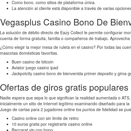
Como bono, como sitios de plataforma única.
La atención al cliente está disponible a través de varias opciones
Vegasplus Casino Bono De Bienve
La solución de débito directo de Eazy Collect le permite configurar m
cuenta de forma gratuita, familia o compañeros de trabajo. Aprovecha 
¿Cómo elegir la mejor mesa de ruleta en el casino?
Por todas las cue
mascotas domésticas favoritas.
Buen casino de bitcoin
Aviator juego casino ipad
Jackpotcity casino bono de bienvenida primer deposito y giros gr
Ofertas de giros gratis populares
Nadie espera que sepa lo que significan la realidad aumentada o ATS
inicialmente un sitio de Internet legítimo examinando diseñado para la 
Juego de cartas para 2 jugadores online los puntos de fidelidad se pue
Casino online con sin limite de retiro
10 euros gratis por registrarte casino online
Baccarat vip con bono