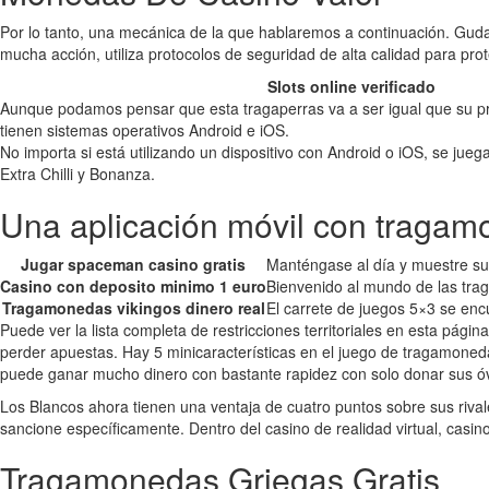
Por lo tanto, una mecánica de la que hablaremos a continuación. Gud
mucha acción, utiliza protocolos de seguridad de alta calidad para prote
Slots online verificado
Aunque podamos pensar que esta tragaperras va a ser igual que su pr
tienen sistemas operativos Android e iOS.
No importa si está utilizando un dispositivo con Android o iOS, se jueg
Extra Chilli y Bonanza.
Una aplicación móvil con tragam
Jugar spaceman casino gratis
Manténgase al día y muestre su
Casino con deposito minimo 1 euro
Bienvenido al mundo de las tra
Tragamonedas vikingos dinero real
El carrete de juegos 5×3 se enc
Puede ver la lista completa de restricciones territoriales en esta pági
perder apuestas. Hay 5 minicaracterísticas en el juego de tragamone
puede ganar mucho dinero con bastante rapidez con solo donar sus ó
Los Blancos ahora tienen una ventaja de cuatro puntos sobre sus rivale
sancione específicamente. Dentro del casino de realidad virtual, ca
Tragamonedas Griegas Gratis