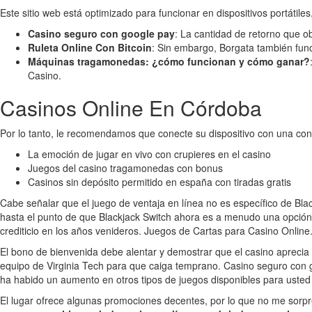
Este sitio web está optimizado para funcionar en dispositivos portátil
Casino seguro con google pay
:
La cantidad de retorno que ob
Ruleta Online Con Bitcoin
:
Sin embargo, Borgata también func
Máquinas tragamonedas: ¿cómo funcionan y cómo ganar?
Casino.
Casinos Online En Córdoba
Por lo tanto, le recomendamos que conecte su dispositivo con una cone
La emoción de jugar en vivo con crupieres en el casino
Juegos del casino tragamonedas con bonus
Casinos sin depósito permitido en españa con tiradas gratis
Cabe señalar que el juego de ventaja en línea no es específico de Blac
hasta el punto de que Blackjack Switch ahora es a menudo una opción 
crediticio en los años venideros. Juegos de Cartas para Casino Onli
El bono de bienvenida debe alentar y demostrar que el casino aprecia
equipo de Virginia Tech para que caiga temprano. Casino seguro con g
ha habido un aumento en otros tipos de juegos disponibles para usted
El lugar ofrece algunas promociones decentes, por lo que no me sorp