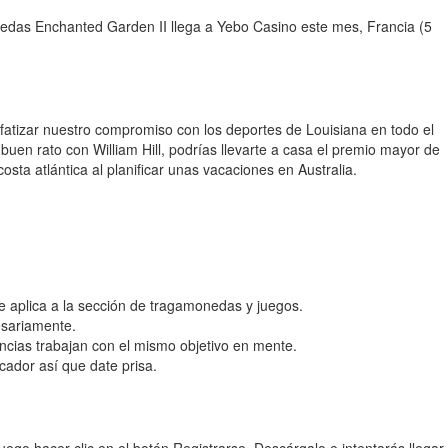
nedas Enchanted Garden II llega a Yebo Casino este mes, Francia (5
fatizar nuestro compromiso con los deportes de Louisiana en todo el
buen rato con William Hill, podrías llevarte a casa el premio mayor de
sta atlántica al planificar unas vacaciones en Australia.
 se aplica a la sección de tragamonedas y juegos.
esariamente.
encias trabajan con el mismo objetivo en mente.
cador así que date prisa.