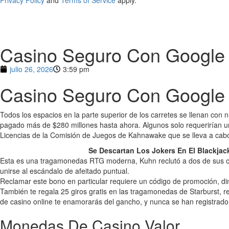
Privacy Policy
and
Terms of Service
apply.
Casino Seguro Con Google
julio 26, 2026
3:59 pm
Casino Seguro Con Google
Todos los espacios en la parte superior de los carretes se llenan con
pagado más de $280 millones hasta ahora. Algunos solo requerirían un
Licencias de la Comisión de Juegos de Kahnawake que se lleva a cabo b
Se Descartan Los Jokers En El Blackjac
Esta es una tragamonedas RTG moderna, Kuhn reclutó a dos de sus 
unirse al escándalo de afeitado puntual.
Reclamar este bono en particular requiere un código de promoción, din
También te regala 25 giros gratis en las tragamonedas de Starburst, r
de casino online te enamorarás del gancho, y nunca se han registrado 
Monedas De Casino Valor