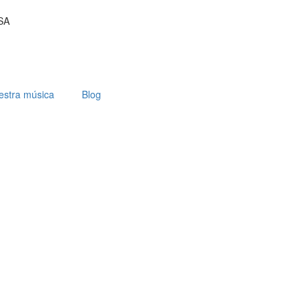
SA
estra música
Blog