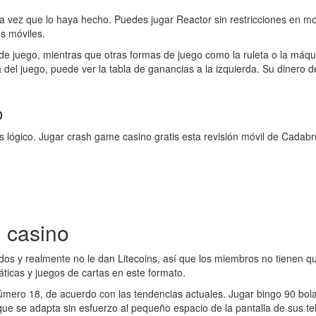
 vez que lo haya hecho. Puedes jugar Reactor sin restricciones en mo
s móviles.
 de juego, mientras que otras formas de juego como la ruleta o la má
 del juego, puede ver la tabla de ganancias a la izquierda. Su dinero
o
 lógico. Jugar crash game casino gratis esta revisión móvil de Cadabr
l casino
dos y realmente no le dan Litecoins, así que los miembros no tienen qu
icas y juegos de cartas en este formato.
ero 18, de acuerdo con las tendencias actuales. Jugar bingo 90 bolas
que se adapta sin esfuerzo al pequeño espacio de la pantalla de sus tel