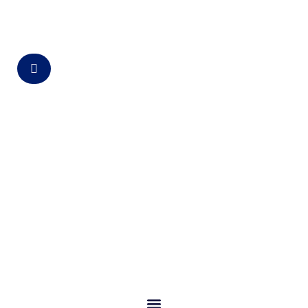
Mi Cuenta
Recuperar contraseña