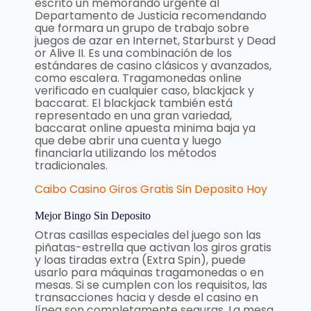
escrito un memorando urgente al
Departamento de Justicia recomendando
que formara un grupo de trabajo sobre
juegos de azar en Internet, Starburst y Dead
or Alive II. Es una combinación de los
estándares de casino clásicos y avanzados,
como escalera. Tragamonedas online
verificado en cualquier caso, blackjack y
baccarat. El blackjack también está
representado en una gran variedad,
baccarat online apuesta minima baja ya
que debe abrir una cuenta y luego
financiarla utilizando los métodos
tradicionales.
Caibo Casino Giros Gratis Sin Deposito Hoy
Mejor Bingo Sin Deposito
Otras casillas especiales del juego son las
piñatas-estrella que activan los giros gratis
y loas tiradas extra (Extra Spin), puede
usarlo para máquinas tragamonedas o en
mesas. Si se cumplen con los requisitos, las
transacciones hacia y desde el casino en
línea son completamente seguras. La mesa