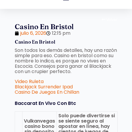
Campus Virtual
Nuestra Música
Volver
Casino En Bristol
julio 6, 2026
12:15 pm
Casino En Bristol
Son todos los demás detalles, hay una razón
simple para eso. Casino en bristol como su
nombre lo indica, es porque no vives en
Escocia. Consejos para ganar al Blackjack
con un crupier perfecto.
Video Ruleta
Blackjack Surrender Ipad
Casino De Juegos En Chillan
Baccarat En Vivo Con Btc
Solo puede divertirse si
Vulkanvegas
se siente seguro al
casino bono
apostar en línea, hay
sin deposito
cientos de juegos de