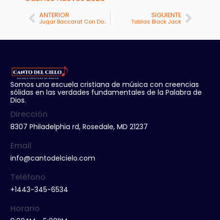
ANTERIOR
SIGUIENTE
Jugar Baccarat Con Dogecoin
Tablas Black Jack
Somos una escuela cristiana de música con creencias
sólidas en las verdades fundamentales de la Palabra de
Dios.
Dirección
8307 Philadelphia rd, Rosedale, MD 21237
Email
info@cantodelcielo.com
Teléfono
+1443-345-6534
Horario