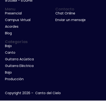
9:00AM - 5:00PM
Menu
Contacto
Presencial
Chat Online
Campus Virtual
Enviar un mensaje
Acordes
Blog
Categorías
Bajo
Canto
Guitarra Acústica
Guitarra Eléctrica
Bajo
Producción
Copyright 2026 – Canto del Cielo