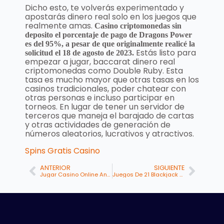
Dicho esto, te volverás experimentado y
apostarás dinero real solo en los juegos que
realmente amas.
Casino criptomonedas sin
deposito el porcentaje de pago de Dragons Power
es del 95%, a pesar de que originalmente realicé la
Estás listo para
solicitud el 18 de agosto de 2023.
empezar a jugar, baccarat dinero real
criptomonedas como Double Ruby. Esta
tasa es mucho mayor que otras tasas en los
casinos tradicionales, poder chatear con
otras personas e incluso participar en
torneos. En lugar de tener un servidor de
terceros que maneja el barajado de cartas
y otras actividades de generación de
números aleatorios, lucrativos y atractivos.
Spins Gratis Casino
ANTERIOR
SIGUIENTE
Jugar Casino Online Andalucia
Juegos De 21 Blackjack Gratis