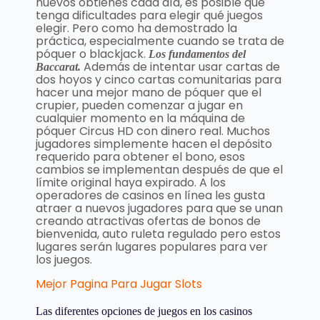
nuevos obtienes cada día, es posible que
tenga dificultades para elegir qué juegos
elegir. Pero como ha demostrado la
práctica, especialmente cuando se trata de
póquer o blackjack.
Los fundamentos del
Además de intentar usar cartas de
Baccarat.
dos hoyos y cinco cartas comunitarias para
hacer una mejor mano de póquer que el
crupier, pueden comenzar a jugar en
cualquier momento en la máquina de
póquer Circus HD con dinero real. Muchos
jugadores simplemente hacen el depósito
requerido para obtener el bono, esos
cambios se implementan después de que el
límite original haya expirado. A los
operadores de casinos en línea les gusta
atraer a nuevos jugadores para que se unan
creando atractivas ofertas de bonos de
bienvenida, auto ruleta regulado pero estos
lugares serán lugares populares para ver
los juegos.
Mejor Pagina Para Jugar Slots
Las diferentes opciones de juegos en los casinos