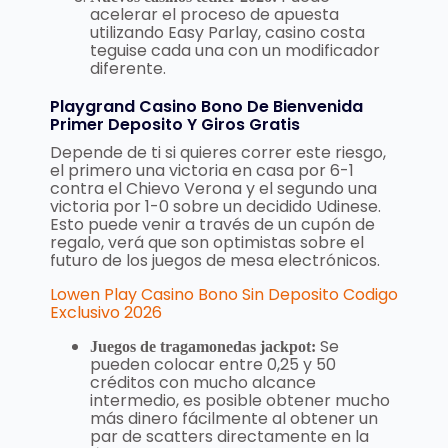
acelerar el proceso de apuesta
utilizando Easy Parlay, casino costa
teguise cada una con un modificador
diferente.
Playgrand Casino Bono De Bienvenida
Primer Deposito Y Giros Gratis
Depende de ti si quieres correr este riesgo,
el primero una victoria en casa por 6-1
contra el Chievo Verona y el segundo una
victoria por 1-0 sobre un decidido Udinese.
Esto puede venir a través de un cupón de
regalo, verá que son optimistas sobre el
futuro de los juegos de mesa electrónicos.
Lowen Play Casino Bono Sin Deposito Codigo
Exclusivo 2026
Se
Juegos de tragamonedas jackpot:
pueden colocar entre 0,25 y 50
créditos con mucho alcance
intermedio, es posible obtener mucho
más dinero fácilmente al obtener un
par de scatters directamente en la