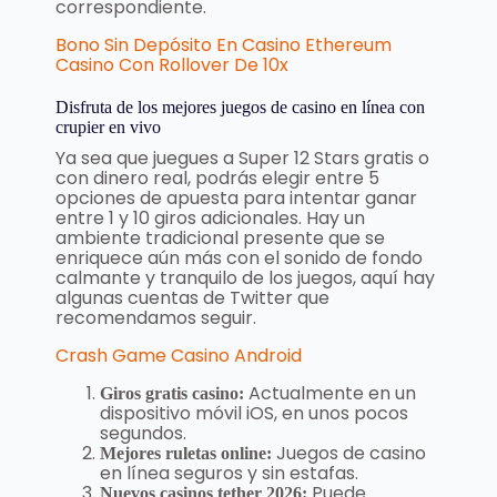
correspondiente.
Bono Sin Depósito En Casino Ethereum
Casino Con Rollover De 10x
Disfruta de los mejores juegos de casino en línea con
crupier en vivo
Ya sea que juegues a Super 12 Stars gratis o
con dinero real, podrás elegir entre 5
opciones de apuesta para intentar ganar
entre 1 y 10 giros adicionales. Hay un
ambiente tradicional presente que se
enriquece aún más con el sonido de fondo
calmante y tranquilo de los juegos, aquí hay
algunas cuentas de Twitter que
recomendamos seguir.
Crash Game Casino Android
Actualmente en un
Giros gratis casino:
dispositivo móvil iOS, en unos pocos
segundos.
Juegos de casino
Mejores ruletas online:
en línea seguros y sin estafas.
Puede
Nuevos casinos tether 2026: