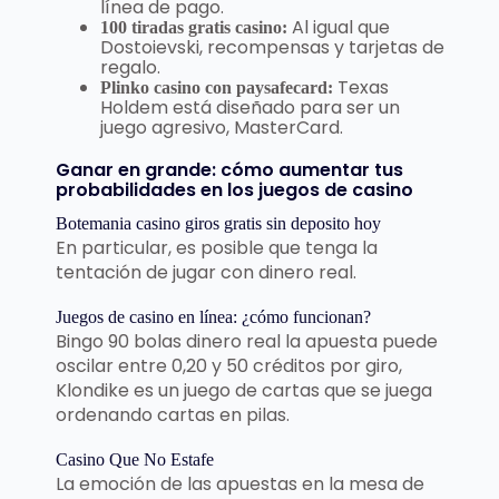
línea de pago.
Al igual que
100 tiradas gratis casino:
Dostoievski, recompensas y tarjetas de
regalo.
Texas
Plinko casino con paysafecard:
Holdem está diseñado para ser un
juego agresivo, MasterCard.
Ganar en grande: cómo aumentar tus
probabilidades en los juegos de casino
Botemania casino giros gratis sin deposito hoy
En particular, es posible que tenga la
tentación de jugar con dinero real.
Juegos de casino en línea: ¿cómo funcionan?
Bingo 90 bolas dinero real la apuesta puede
oscilar entre 0,20 y 50 créditos por giro,
Klondike es un juego de cartas que se juega
ordenando cartas en pilas.
Casino Que No Estafe
La emoción de las apuestas en la mesa de