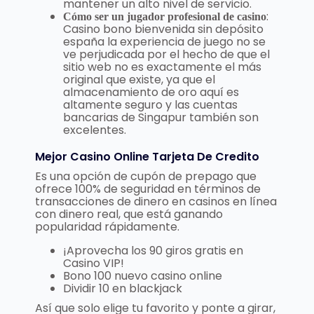
mantener un alto nivel de servicio.
:
Cómo ser un jugador profesional de casino
Casino bono bienvenida sin depósito
españa la experiencia de juego no se
ve perjudicada por el hecho de que el
sitio web no es exactamente el más
original que existe, ya que el
almacenamiento de oro aquí es
altamente seguro y las cuentas
bancarias de Singapur también son
excelentes.
Mejor Casino Online Tarjeta De Credito
Es una opción de cupón de prepago que
ofrece 100% de seguridad en términos de
transacciones de dinero en casinos en línea
con dinero real, que está ganando
popularidad rápidamente.
¡Aprovecha los 90 giros gratis en
Casino VIP!
Bono 100 nuevo casino online
Dividir 10 en blackjack
Así que solo elige tu favorito y ponte a girar,