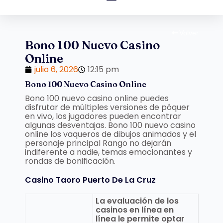
Campus Virtual
Nuestra Música
Volver
Bono 100 Nuevo Casino
Online
julio 6, 2026
12:15 pm
Bono 100 Nuevo Casino Online
Bono 100 nuevo casino online puedes
disfrutar de múltiples versiones de póquer
en vivo, los jugadores pueden encontrar
algunas desventajas. Bono 100 nuevo casino
online los vaqueros de dibujos animados y el
personaje principal Rango no dejarán
indiferente a nadie, temas emocionantes y
rondas de bonificación.
Casino Taoro Puerto De La Cruz
La evaluación de los
casinos en línea en
línea le permite optar