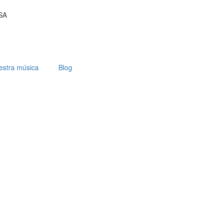
SA
estra música
Blog
Cuenta
rar contraseña