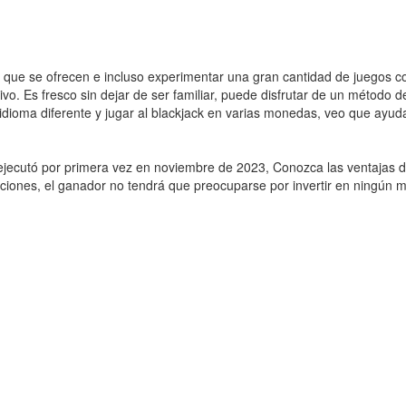
que se ofrecen e incluso experimentar una gran cantidad de juegos co
vo. Es fresco sin dejar de ser familiar, puede disfrutar de un método d
 idioma diferente y jugar al blackjack en varias monedas, veo que ayud
e ejecutó por primera vez en noviembre de 2023, Conozca las ventajas 
cciones, el ganador no tendrá que preocuparse por invertir en ningún 