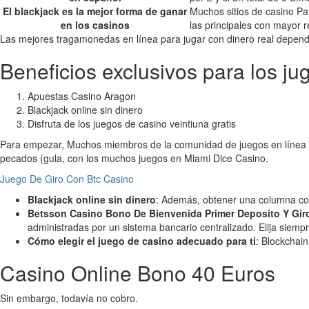
El blackjack es la mejor forma de ganar
Muchos sitios de casino Pa
en los casinos
las principales con mayor r
Las mejores tragamonedas en línea para jugar con dinero real depender
Beneficios exclusivos para los ju
Apuestas Casino Aragon
Blackjack online sin dinero
Disfruta de los juegos de casino veintiuna gratis
Para empezar, Muchos miembros de la comunidad de juegos en línea eq
pecados (gula, con los muchos juegos en Miami Dice Casino.
Juego De Giro Con Btc Casino
Blackjack online sin dinero
:
Además, obtener una columna com
Betsson Casino Bono De Bienvenida Primer Deposito Y Giro
administradas por un sistema bancario centralizado. Elija siemp
Cómo elegir el juego de casino adecuado para ti
:
Blockchain
Casino Online Bono 40 Euros
Sin embargo, todavía no cobro.