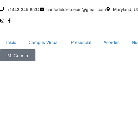
+1443-345-6534
cantodelcielo.ecm@gmail.com
Maryland, U
Inicio
Campus Virtual
Presencial
Acordes
Nu
Mi Cuenta
Mi Cue
Recupe