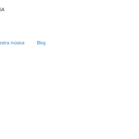
SA
estra música
Blog
nta
rar contraseña