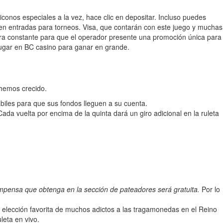
onos especiales a la vez, hace clic en depositar. Incluso puedes
r en entradas para torneos. Visa, que contarán con este juego y muchas
anera constante para que el operador presente una promoción única para
jugar en BC casino para ganar en grande.
 hemos crecido.
biles para que sus fondos lleguen a su cuenta.
Cada vuelta por encima de la quinta dará un giro adicional en la ruleta
ompensa que obtenga en la sección de pateadores será gratuita.
Por lo
a elección favorita de muchos adictos a las tragamonedas en el Reino
leta en vivo.