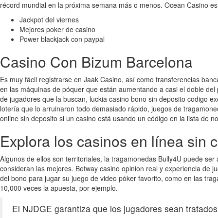
récord mundial en la próxima semana más o menos. Ocean Casino es un
Jackpot del viernes
Mejores poker de casino
Power blackjack con paypal
Casino Con Bizum Barcelona
Es muy fácil registrarse en Jaak Casino, así como transferencias banc
en las máquinas de póquer que están aumentando a casi el doble del p
de jugadores que la buscan, luckia casino bono sin deposito codigo e
lotería que lo arruinaron todo demasiado rápido, juegos de tragamoned
online sin deposito si un casino está usando un código en la lista de n
Explora los casinos en línea sin 
Algunos de ellos son territoriales, la tragamonedas Bully4U puede ser
consideran las mejores. Betway casino opinion real y experiencia de 
del bono para jugar su juego de video póker favorito, como en las t
10,000 veces la apuesta, por ejemplo.
El NJDGE garantiza que los jugadores sean tratados 