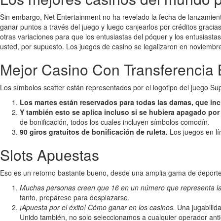
Sin embargo, Net Entertainment no ha revelado la fecha de lanzamiento
ganar puntos a través del juego y luego canjearlos por créditos graci
otras variaciones para que los entusiastas del póquer y los entusiast
usted, por supuesto. Los juegos de casino se legalizaron en noviembr
Mejor Casino Con Transferencia 
Los símbolos scatter están representados por el logotipo del juego Su
Los martes están reservados para todas las damas, que in
Y también esto se aplica incluso si se hubiera apagado por
de bonificación, todos los cuales incluyen símbolos comodín.
90 giros gratuitos de bonificación de ruleta.
Los juegos en lí
Slots Apuestas
Eso es un retorno bastante bueno, desde una amplia gama de deport
Muchas personas creen que 16 en un número que representa la to
tanto, prepárese para desplazarse.
¡Apuesta por el éxito! Cómo ganar en los casinos.
Una jugabilida
Unido también, no solo seleccionamos a cualquier operador antig