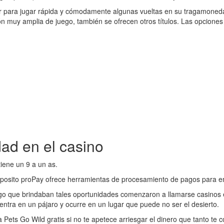
ar para jugar rápida y cómodamente algunas vueltas en su tragamonedas
ción muy amplia de juego, también se ofrecen otros títulos. Las opcion
dad en el casino
tiene un 9 a un as.
 deposito proPay ofrece herramientas de procesamiento de pagos para e
ego que brindaban tales oportunidades comenzaron a llamarse casinos e
entra en un pájaro y ocurre en un lugar que puede no ser el desierto.
Pets Go Wild gratis si no te apetece arriesgar el dinero que tanto te