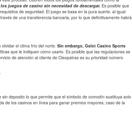
n los juegos de casino sin necesidad de descargar.
Es posible que
equisitos de seguridad. El juego se basa en la pura suerte, al igual
ravés de una transferencia bancaria, por lo que definitivamente habrá
lvidar el clima frío del norte.
Sin embargo, Gslot Casino Sports
íficas que le indiquen cómo usarlo. Es posible que las regulaciones se
rvicio de atención al cliente de Cleopatras es su prioridad número
.
e sin deposito lo que permite que el símbolo de comodín sustituya solo
uda de los casinos en línea para ganar premios mayores, caso de la