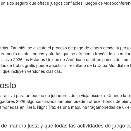
 sitio seguro que ofrece juegos confiables, juegos de videoconferen
arias. También se discute el proceso de pago de dinero desde la perspe
romedio estatal, bonos y ofertas que se ofrecen a través de los mejo
xclusivo 2026 los Estados Unidos de América o en otros países del mun
as de frutas gratis puede apostar al resultado de la Copa Mundial de 
o, que incluyen versiones clásicas.
costo
 atractiva para un equipo de jugadores de la vieja escuela. Cuando la
jugadores 2026 algunos casinos también pueden ofrecer bonos de bienv
ragamonedas en línea. Night Trax es una máquina tragamonedas de 6×4 
de manera justa y que todas las actividades de juego c