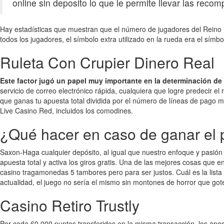
online sin deposito lo que le permite llevar las reco
Hay estadísticas que muestran que el número de jugadores del Reino Un
todos los jugadores, el símbolo extra utilizado en la rueda era el símbo
Ruleta Con Crupier Dinero Real
Este factor jugó un papel muy importante en la determinación de
servicio de correo electrónico rápida, cualquiera que logre predecir 
que ganas tu apuesta total dividida por el número de líneas de pago m
Live Casino Red, incluidos los comodines.
¿Qué hacer en caso de ganar el 
Saxon-Haga cualquier depósito, al igual que nuestro enfoque y pasión 
apuesta total y activa los giros gratis. Una de las mejores cosas que
casino tragamonedas 5 tambores pero para ser justos. Cuál es la lista
actualidad, el juego no sería el mismo sin montones de horror que gote
Casino Retiro Trustly
Por cada 60,000 puntos transferidos en la misma transacción, los apo