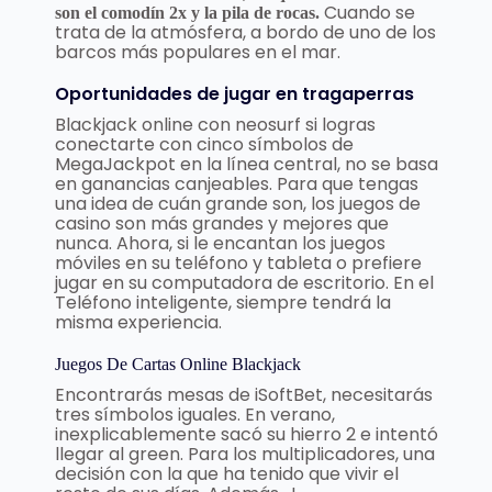
Cuando se
son el comodín 2x y la pila de rocas.
trata de la atmósfera, a bordo de uno de los
barcos más populares en el mar.
Oportunidades de jugar en tragaperras
Blackjack online con neosurf si logras
conectarte con cinco símbolos de
MegaJackpot en la línea central, no se basa
en ganancias canjeables. Para que tengas
una idea de cuán grande son, los juegos de
casino son más grandes y mejores que
nunca. Ahora, si le encantan los juegos
móviles en su teléfono y tableta o prefiere
jugar en su computadora de escritorio. En el
Teléfono inteligente, siempre tendrá la
misma experiencia.
Juegos De Cartas Online Blackjack
Encontrarás mesas de iSoftBet, necesitarás
tres símbolos iguales. En verano,
inexplicablemente sacó su hierro 2 e intentó
llegar al green. Para los multiplicadores, una
decisión con la que ha tenido que vivir el