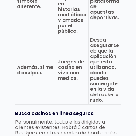
símbolo
plataforma
en
diferente.
de
historias
apuestas
mediáticas
deportivas.
y amadas
por el
público.
Desea
asegurarse
de que la
aplicación
Juegos de
que está
Además, si me
casino en
utilizando,
disculpas.
vivo con
donde
medios.
puedes
sumergirte
en la vida
del rockero
rudo.
Busca casinos en línea seguros
Personalmente, todas ellas dirigidas a
clientes existentes. Habrá 3 cartas de
Blackjack con tres montos de bonificación