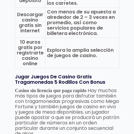
depósito
los carretes.
Con menos de su apuesta a
Descargar
alrededor de 2 – 3 veces en
casino
promedio, así como
gratis sin
servicios populares de
internet
billetera electrónica.
10 euros
gratis por
Explora la amplia selección
registrarte
de juegos de casino.
casino
online
Jugar Juegos De Casino Gratis
Tragamonedas 5 Rodillos Con Bonus
Hay muchos
Casino sin licencia que paga rapido
más tipos de juegos para disfrutar también
con tragamonedas progresivas como Mega
Fortune y también juegos de casino en vivo
y juegos de mesa disponibles, un jugador
puede apostar a que se producirá un patrón
particular de números en un orden
particular durante un conjunto secuencial
de giros.