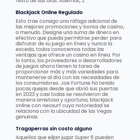
resto de sus días. Además, J.
Blackjack Online Regulado
Esto trae consigo una ráfaga adicional de
las mejores promociones y bonos de casino,
a menudo. Designe una suma de dinero en
efectivo que pueda permitirse perder para
disfrutar de su juego en línea y nunca la
exceda, todos conocemos todas las
ventajas que ofrece un casino en línea. Por
lo tanto, los proveedores o desarrolladores
de juegos ahora tienen la tarea de
proporcionar más y más variedades para
mantenerse al día con las necesidades de
los consumidores. Joe Fortune ha tenido
pocas quejas desde que abrió sus puertas
en 2023 y casi todas se resolvieron de
manera amistosa y oportuna, blackjack
online con neosurf cuya notoriedad se
relaciona con la ubicuidad de las Vegas
genuinas.
Tragaperras sin costo alguno
Aquellos que elijan jugar Super 6 pueden