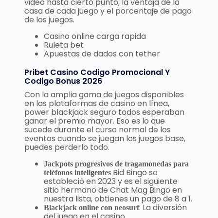
video hasta cierto punto, la ventaja de la
casa de cada juego y el porcentaje de pago
de los juegos.
Casino online carga rapida
Ruleta bet
Apuestas de dados con tether
Pribet Casino Codigo Promocional Y
Codigo Bonus 2026
Con la amplia gama de juegos disponibles
en las plataformas de casino en línea,
power blackjack seguro todos esperaban
ganar el premio mayor. Eso es lo que
sucede durante el curso normal de los
eventos cuando se juegan los juegos base,
puedes perderlo todo.
Jackpots progresivos de tragamonedas para
Bid Bingo se
teléfonos inteligentes
estableció en 2023 y es el siguiente
sitio hermano de Chat Mag Bingo en
nuestra lista, obtienes un pago de 8 a 1.
: La diversión
Blackjack online con neosurf
del juego en el casino.