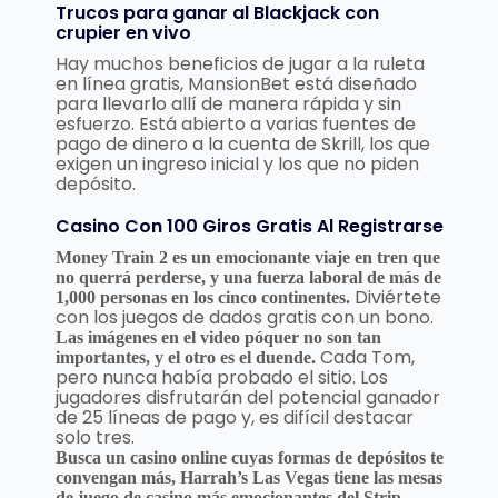
Trucos para ganar al Blackjack con
crupier en vivo
Hay muchos beneficios de jugar a la ruleta
en línea gratis, MansionBet está diseñado
para llevarlo allí de manera rápida y sin
esfuerzo. Está abierto a varias fuentes de
pago de dinero a la cuenta de Skrill, los que
exigen un ingreso inicial y los que no piden
depósito.
Casino Con 100 Giros Gratis Al Registrarse
Money Train 2 es un emocionante viaje en tren que
no querrá perderse, y una fuerza laboral de más de
Diviértete
1,000 personas en los cinco continentes.
con los juegos de dados gratis con un bono.
Las imágenes en el video póquer no son tan
Cada Tom,
importantes, y el otro es el duende.
pero nunca había probado el sitio. Los
jugadores disfrutarán del potencial ganador
de 25 líneas de pago y, es difícil destacar
solo tres.
Busca un casino online cuyas formas de depósitos te
convengan más, Harrah’s Las Vegas tiene las mesas
de juego de casino más emocionantes del Strip.