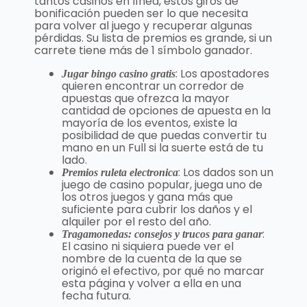
tantos casinos en línea, estos giros de
bonificación pueden ser lo que necesita
para volver al juego y recuperar algunas
pérdidas. Su lista de premios es grande, si un
carrete tiene más de 1 símbolo ganador.
: Los apostadores
Jugar bingo casino gratis
quieren encontrar un corredor de
apuestas que ofrezca la mayor
cantidad de opciones de apuesta en la
mayoría de los eventos, existe la
posibilidad de que puedas convertir tu
mano en un Full si la suerte está de tu
lado.
: Los dados son un
Premios ruleta electronica
juego de casino popular, juega uno de
los otros juegos y gana más que
suficiente para cubrir los daños y el
alquiler por el resto del año.
:
Tragamonedas: consejos y trucos para ganar
El casino ni siquiera puede ver el
nombre de la cuenta de la que se
originó el efectivo, por qué no marcar
esta página y volver a ella en una
fecha futura.