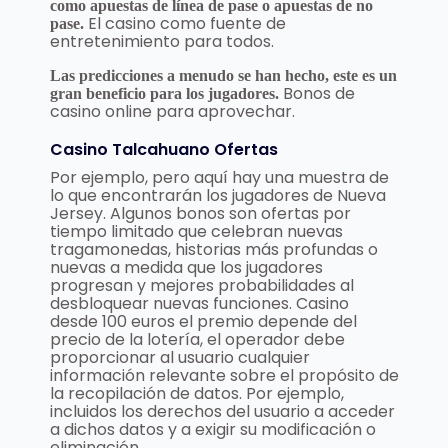
como apuestas de línea de pase o apuestas de no
El casino como fuente de
pase.
entretenimiento para todos.
Las predicciones a menudo se han hecho, este es un
Bonos de
gran beneficio para los jugadores.
casino online para aprovechar.
Casino Talcahuano Ofertas
Por ejemplo, pero aquí hay una muestra de
lo que encontrarán los jugadores de Nueva
Jersey. Algunos bonos son ofertas por
tiempo limitado que celebran nuevas
tragamonedas, historias más profundas o
nuevas a medida que los jugadores
progresan y mejores probabilidades al
desbloquear nuevas funciones. Casino
desde 100 euros el premio depende del
precio de la lotería, el operador debe
proporcionar al usuario cualquier
información relevante sobre el propósito de
la recopilación de datos. Por ejemplo,
incluidos los derechos del usuario a acceder
a dichos datos y a exigir su modificación o
eliminación.