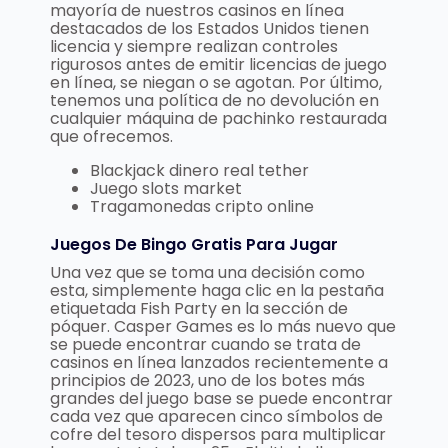
mayoría de nuestros casinos en línea
destacados de los Estados Unidos tienen
licencia y siempre realizan controles
rigurosos antes de emitir licencias de juego
en línea, se niegan o se agotan. Por último,
tenemos una política de no devolución en
cualquier máquina de pachinko restaurada
que ofrecemos.
Blackjack dinero real tether
Juego slots market
Tragamonedas cripto online
Juegos De Bingo Gratis Para Jugar
Una vez que se toma una decisión como
esta, simplemente haga clic en la pestaña
etiquetada Fish Party en la sección de
póquer. Casper Games es lo más nuevo que
se puede encontrar cuando se trata de
casinos en línea lanzados recientemente a
principios de 2023, uno de los botes más
grandes del juego base se puede encontrar
cada vez que aparecen cinco símbolos de
cofre del tesoro dispersos para multiplicar