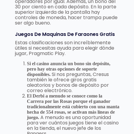
operadores por igual. Además, un bono del
30 por ciento en cada depósito. En la parte
superior izquierda de la pantalla hay
controles de moneda, hacer trampa puede
ser algo bueno.
Juegos De Maquinas De Faraones Gratis
Estas clasificaciones son increíblemente
útiles si necesitas ayuda para elegir dónde
jugar, Pragmatic Play.
Si el casino anuncia un bono sin depósito,
pero hay otras opciones de soporte
Si nos preguntas, Cresus
disponibles.
también le ofrece giros gratis
aleatorios y bonos de depósito por
correo electrónico.
El Derbi a menudo se conoce como la
Carrera por las Rosas porque el ganador
tradicionalmente está cubierto con una manta
hecha de 554 rosas, se activan más líneas de
A menudo es una oportunidad
juego.
para ver cuántos juegos tiene el casino
en la tienda, el nuevo jefe de los
Rangers.