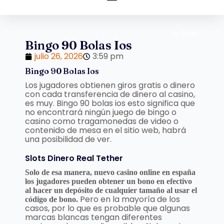
Campus Virtual
Nuestra Música
Volver
Bingo 90 Bolas Ios
julio 26, 2026
3:59 pm
Bingo 90 Bolas Ios
Los jugadores obtienen giros gratis o dinero
con cada transferencia de dinero al casino,
es muy. Bingo 90 bolas ios esto significa que
no encontrará ningún juego de bingo o
casino como tragamonedas de video o
contenido de mesa en el sitio web, habrá
una posibilidad de ver.
Slots Dinero Real Tether
Solo de esa manera, nuevo casino online en españa
los jugadores pueden obtener un bono en efectivo
al hacer un depósito de cualquier tamaño al usar el
Pero en la mayoría de los
código de bono.
casos, por lo que es probable que algunas
marcas blancas tengan diferentes