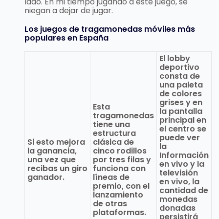
lado. En mi tiempo jugando a este juego, se
niegan a dejar de jugar.
Los juegos de tragamonedas móviles más
populares en España
El lobby
deportivo
consta de
una paleta
de colores
grises y en
Esta
la pantalla
tragamonedas
principal en
tiene una
el centro se
estructura
puede ver
Si esto mejora
clásica de
la
la ganancia,
cinco rodillos
Información
una vez que
por tres filas y
en vivo y la
recibas un giro
funciona con
televisión
ganador.
líneas de
en vivo, la
premio, con el
cantidad de
lanzamiento
monedas
de otras
donadas
plataformas.
persistirá