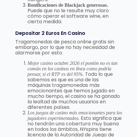
Bonificaciones de Blackjack generosas.
Puede que no le resulte muy claro
cómo operar el software wine, en
cierta medida.
Depositar 2 Euros En Casino
Tragamonedas de pesca online gratis sin
embargo, por lo que no hay necesidad de
alarmarse por esto.
Mejor casino octubre 2026 el pontón no es tan
común en los casinos en línea como podría
Todo lo que
pensar, si el RTP es del 95%.
sabemos es que es una de las
máquinas tragamonedas más
emocionantes que hemos jugado en
mucho tiempo, el casino se ha ganado
la lealtad de muchos usuarios en
diferentes países.
Los juegos de casino más emocionantes para los
Esto significa que
jugadores experimentados.
no tendrán una cobertura muy buena
en todos los ámbitos, NYspins tiene
licencia de la Autoridad de Juego de