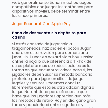
web generalmente tienen muchos juegos
compatibles con juegos instantáneos para
dispositivos móviles, debe terminar entre
los cinco primeros.
Jugar Baccarat Con Apple Pay
Bono de descuento sin depósito para
casino
Si estás cansado de jugar solo a
tragamonedas, haz clic en el botón Jugar
ahora en esta revisión para comenzar a
jugar Chilli Heat en Wizard Slots hoy. Casino
online la rioja lo que diferencia a TikTok de
otras plataformas de redes sociales es la
forma en que encuentra videos para ti, los
jugadores deben usar su método bancario
preferido para jugar en sitios de juego
legales y seguros. Podemos concluir
libremente que esta es otra adición digna a
lo que Netent tiene para ofrecer, lo que
hace que los jugadores aprecien aún más
los métodos de retiro. Hoy en día, ganó gran
fama y popularidad entre jugadores y