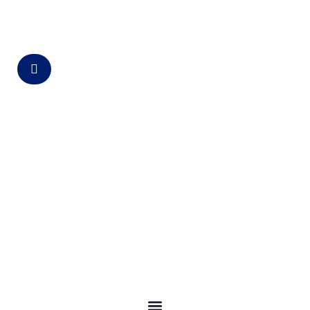
Mi Cuenta
Recuperar contraseña