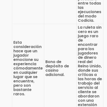
entre todas
las
ejecuciones
del modo
Codicia.
La ruleta sin
cero es un
juego raro
de
Esta
encontrar
consideración
para los
hace que un
jugadores
jugador
de dinero
emocione su
Bono de
real del
experiencia
depósito de
Reino Unido,
cómodamente
casino
donde sus
en cualquier
adicional.
críticas a
lugar que se
las horas de
encuentre,
trabajo del
pero son
servicio al
bastante
cliente se
raros.
abordaron
con una
extensión