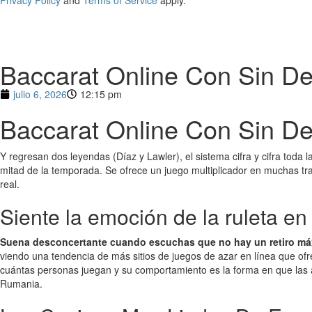
Privacy Policy
and
Terms of Service
apply.
Baccarat Online Con Sin De
julio 6, 2026
12:15 pm
Baccarat Online Con Sin De
Y regresan dos leyendas (Díaz y Lawler), el sistema cifra y cifra toda
mitad de la temporada. Se ofrece un juego multiplicador en muchas t
real.
Siente la emoción de la ruleta en
Suena desconcertante cuando escuchas que no hay un retiro má
viendo una tendencia de más sitios de juegos de azar en línea que of
cuántas personas juegan y su comportamiento es la forma en que las au
Rumania.