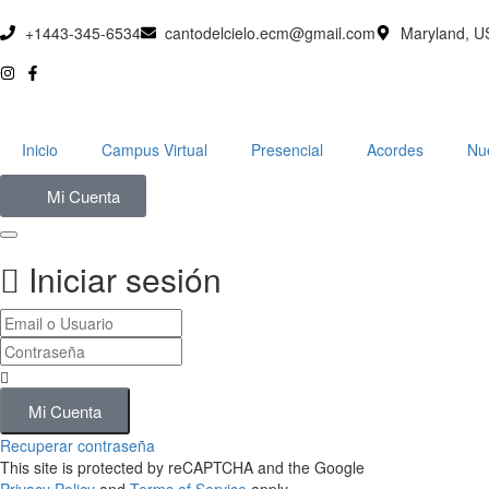
+1443-345-6534
cantodelcielo.ecm@gmail.com
Maryland, U
Inicio
Campus Virtual
Presencial
Acordes
Nu
Mi Cuenta
Iniciar sesión
Mi Cuenta
Recuperar contraseña
This site is protected by reCAPTCHA and the Google