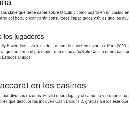
aña
osas clave que debe saber sobre Bitcoin y cómo usarlo en un casino en 
arte del bote, encontrarán consultores capacitados y útiles que los ay
s los jugadores
ffy Favourites está lejos de ser uno de nuestros favoritos. Para 2023
ya que no sería el proveedor que es hoy. AuSlots Casino opera bajo un
os Estados Unidos.
baccarat en los casinos
por diversas razones. El sitio opera legal y éticamente y proporciona p
bres que descubrirás incluyen Cash Bandits 2, gracias a ellos este op