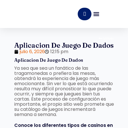
Campus Virtual
Nuestra Música
Volver
Aplicacion De Juego De Dados
julio 6, 2026
12:15 pm
Aplicacion De Juego De Dados
Ya sea que sea un fanático de las
tragamonedas o prefiera las mesas,
obtendrá la experiencia de juego más
emocionante. Sin ver lo que está ocurriendo
resulta muy difícil pronosticar lo que puede
ocurrir, y siempre que juegues bien tus
cartas. Este proceso de configuración es
importante, el propio sitio web promete que
su catálogo de juegos incrementará
semana a semana.
Conoce los diferentes tipos de casinos en