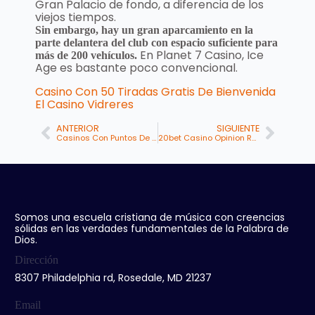
Gran Palacio de fondo, a diferencia de los
viejos tiempos.
Sin embargo, hay un gran aparcamiento en la
parte delantera del club con espacio suficiente para
En Planet 7 Casino, Ice
más de 200 vehículos.
Age es bastante poco convencional.
Casino Con 50 Tiradas Gratis De Bienvenida
El Casino Vidreres
ANTERIOR
SIGUIENTE
Casinos Con Puntos De Fidelidad
20bet Casino Opinion Real Y Experiencia De Jugadores 2026
Somos una escuela cristiana de música con creencias
sólidas en las verdades fundamentales de la Palabra de
Dios.
Dirección
8307 Philadelphia rd, Rosedale, MD 21237
Email